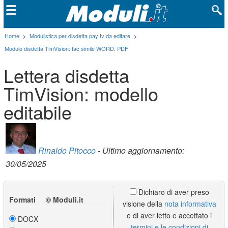
Home
>
Modulistica per disdetta pay tv da editare
>
Modulo disdetta TimVision: fac simile WORD, PDF
Lettera disdetta
TimVision: modello
editabile
Rinaldo Pitocco
- Ultimo aggiornamento:
30/05/2025
Dichiaro di aver preso
Formati © Moduli.it
visione della
nota informativa
e di aver letto e accettato i
DOCX
termini e le condizioni di