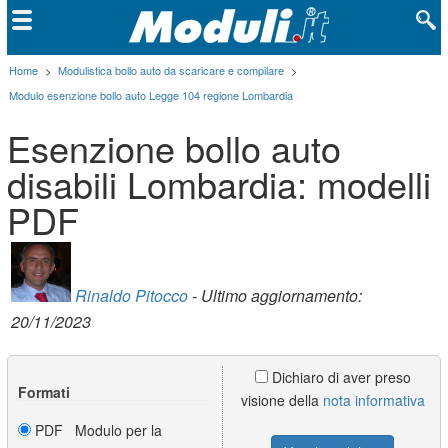
Home
>
Modulistica bollo auto da scaricare e compilare
>
Modulo esenzione bollo auto Legge 104 regione Lombardia
Esenzione bollo auto
disabili Lombardia: modelli
PDF
Rinaldo Pitocco
- Ultimo aggiornamento:
20/11/2023
Dichiaro di aver preso
Formati
visione della
nota informativa
PDF Modulo per la