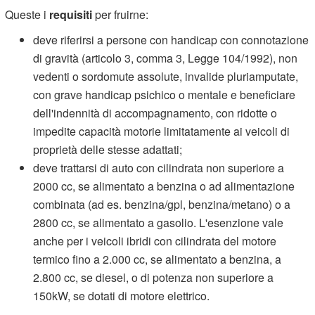
Queste i
requisiti
per fruirne:
deve riferirsi a persone con handicap con connotazione
di gravità (articolo 3, comma 3, Legge 104/1992), non
vedenti o sordomute assolute, invalide pluriamputate,
con grave handicap psichico o mentale e beneficiare
dell'indennità di accompagnamento, con ridotte o
impedite capacità motorie limitatamente ai veicoli di
proprietà delle stesse adattati;
deve trattarsi di auto con cilindrata non superiore a
2000 cc, se alimentato a benzina o ad alimentazione
combinata (ad es. benzina/gpl, benzina/metano) o a
2800 cc, se alimentato a gasolio. L'esenzione vale
anche per i veicoli ibridi con cilindrata del motore
termico fino a 2.000 cc, se alimentato a benzina, a
2.800 cc, se diesel, o di potenza non superiore a
150kW, se dotati di motore elettrico.