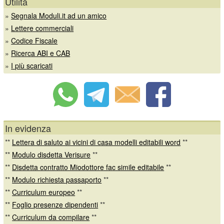
Utilità
»
Segnala Moduli.it ad un amico
»
Lettere commerciali
»
Codice Fiscale
»
Ricerca ABI e CAB
»
I più scaricati
In evidenza
**
Lettera di saluto ai vicini di casa modelli editabili word
**
**
Modulo disdetta Verisure
**
**
Disdetta contratto Miodottore fac simile editabile
**
**
Modulo richiesta passaporto
**
**
Curriculum europeo
**
**
Foglio presenze dipendenti
**
**
Curriculum da compilare
**