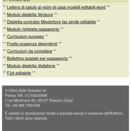
**
Lettera di saluto ai vicini di casa modelli editabili word
**
**
Modulo disdetta Verisure
**
**
Disdetta contratto Miodottore fac simile editabile
**
**
Modulo richiesta passaporto
**
**
Curriculum europeo
**
**
Foglio presenze dipendenti
**
**
Curriculum da compilare
**
**
Bollettino postale per passaporto
**
**
Modulo disdetta Vodafone
**
**
F24 editabile
**
© 2004-2026
Dotcube srl
Partita IVA: 01704330685
C.so Manthonè 62, 65127 Pescara (Italy)
Tel +39 085 7991546
È vietata la riproduzione totale o parziale senza il consenso dell'Editore.
Tutti i diritti sono riservati.