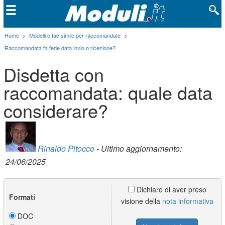
Home
>
Modelli e fac simile per raccomandate
>
Raccomandata fa fede data invio o ricezione?
Disdetta con
raccomandata: quale data
considerare?
Rinaldo Pitocco
- Ultimo aggiornamento:
24/06/2025
Dichiaro di aver preso
Formati
visione della
nota informativa
DOC