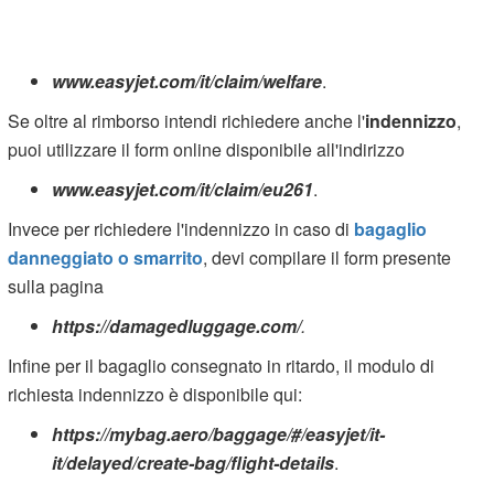
www.easyjet.com/it/claim/welfare
.
Se oltre al rimborso intendi richiedere anche l'
indennizzo
,
puoi utilizzare il form online disponibile all'indirizzo
www.easyjet.com/it/claim/eu261
.
Invece per richiedere l'indennizzo in caso di
bagaglio
danneggiato o smarrito
, devi compilare il form presente
sulla pagina
https://damagedluggage.com/
.
Infine per il bagaglio consegnato in ritardo, il modulo di
richiesta indennizzo è disponibile qui:
https://mybag.aero/baggage/#/easyjet/it-
it/delayed/create-bag/flight-details
.