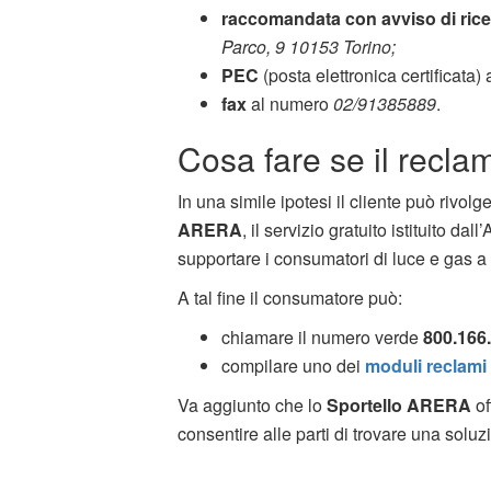
raccomandata con avviso di ric
Parco, 9 10153 Torino;
PEC
(posta elettronica certificata) 
fax
al numero
02/91385889
.
Cosa fare se il reclam
In una simile ipotesi il cliente può rivolg
ARERA
, il servizio gratuito istituito dall
supportare i consumatori di luce e gas a c
A tal fine il consumatore può:
chiamare il numero verde
800.166
compilare uno dei
moduli reclam
Va aggiunto che lo
Sportello ARERA
of
consentire alle parti di trovare una soluz