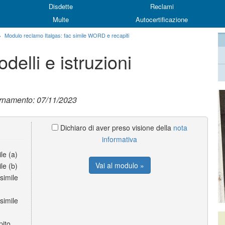
Disdette
Reclami
Multe
Autocertificazione
>
Modulo reclamo Italgas: fac simile WORD e recapiti
delli e istruzioni
ornamento: 07/11/2023
Dichiaro di aver preso visione della
nota
informativa
le (a)
Vai al modulo »
le (b)
simile
simile
ito