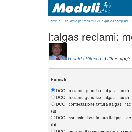
Home
>
Fac simile per reclami luce e gas da compilare
Italgas reclami: mo
Rinaldo Pitocco
- Ultimo aggi
Formati
DOC reclamo generico Italgas - fac simi
DOC reclamo generico Italgas - fac simi
DOC contestazione fattura Italgas - fac 
(a)
DOC contestazione fattura Italgas - fac 
(b)
DOC reclamo Italgas per mancato recap