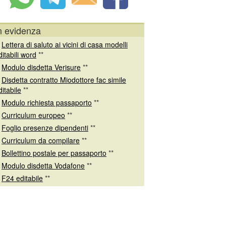
n evidenza
*
Lettera di saluto ai vicini di casa modelli
ditabili word
**
*
Modulo disdetta Verisure
**
*
Disdetta contratto Miodottore fac simile
ditabile
**
*
Modulo richiesta passaporto
**
*
Curriculum europeo
**
*
Foglio presenze dipendenti
**
*
Curriculum da compilare
**
*
Bollettino postale per passaporto
**
*
Modulo disdetta Vodafone
**
*
F24 editabile
**