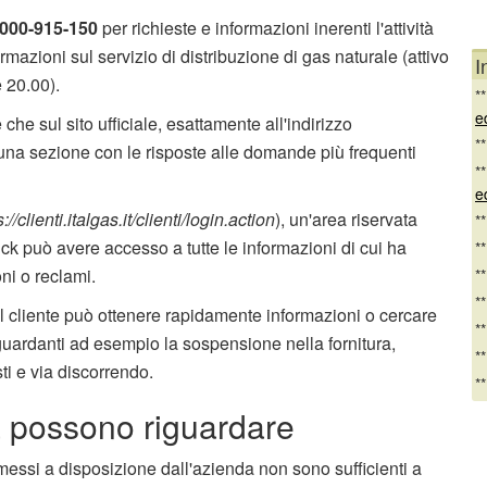
000-915-150
per richieste e informazioni inerenti l'attività
ormazioni sul servizio di distribuzione di gas naturale (attivo
I
e 20.00).
*
e
che sul sito ufficiale, esattamente all'indirizzo
*
una sezione con le risposte alle domande più frequenti
*
e
s://clienti.italgas.it/clienti/login.action
), un'area riservata
*
lick può avere accesso a tutte le informazioni di cui ha
*
ni o reclami.
*
*
il cliente può ottenere rapidamente informazioni o cercare
*
guardanti ad esempio la sospensione nella fornitura,
*
esti e via discorrendo.
*
a possono riguardare
 messi a disposizione dall'azienda non sono sufficienti a