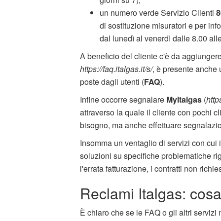
un numero verde Servizio Clienti
8
di sostituzione misuratori e per inf
dal lunedì al venerdì dalle 8.00 all
A beneficio del cliente c'è da aggiungere 
https://faq.italgas.it/s/
, è presente anche 
poste dagli utenti (
FAQ
).
Infine occorre segnalare
MyItalgas
(
http
attraverso la quale il cliente con pochi c
bisogno, ma anche effettuare segnalazio
Insomma un ventaglio di servizi con cui 
soluzioni su specifiche problematiche ri
l'errata fatturazione, i contratti non richi
Reclami Italgas: cos
È chiaro che se le FAQ o gli altri servizi