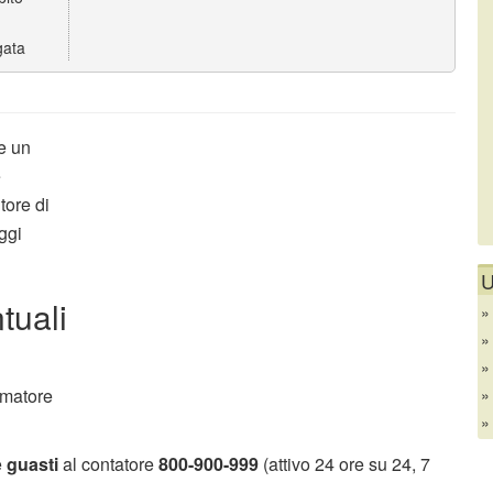
gata
re un
e
tore di
oggi
U
tuali
umatore
e
guasti
al contatore
800-900-999
(attivo 24 ore su 24, 7