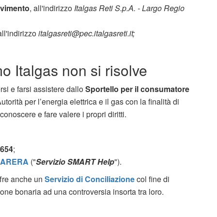
evimento
, all'indirizzo
Italgas Reti S.p.A. - Largo Regio
all'indirizzo
italgasreti@pec.italgasreti.it;
o Italgas non si risolve
ersi e farsi assistere dallo
Sportello per il consumatore
’Autorità per l’energia elettrica e il gas con la finalità di
onoscere e fare valere i propri diritti.
.654
;
i ARERA
("
Servizio SMART Help
").
fre anche un
Servizio di Conciliazione
col fine di
ione bonaria ad una controversia insorta tra loro.