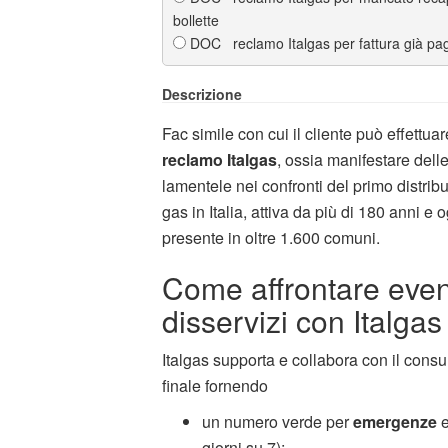
bollette
DOC reclamo Italgas per fattura già pa
Descrizione
Fac simile con cui il cliente può effettua
reclamo Italgas
, ossia manifestare dell
lamentele nei confronti del primo distribu
gas in Italia, attiva da più di 180 anni e 
presente in oltre 1.600 comuni.
Come affrontare even
disservizi con Italgas
Italgas supporta e collabora con il cons
finale fornendo
un numero verde per
emergenze
giorni su 7);