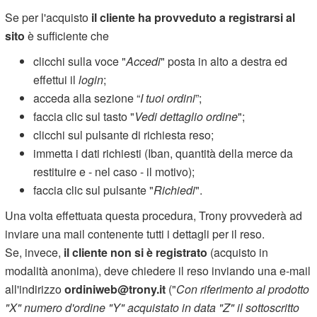
Se per l'acquisto
il cliente ha provveduto a registrarsi al
sito
è sufficiente che
clicchi sulla voce "
Accedi
" posta in alto a destra ed
effettui il
login
;
acceda alla sezione “
I tuoi ordini
”;
faccia clic sul tasto "
Vedi dettaglio ordine
";
clicchi sul pulsante di richiesta reso;
immetta i dati richiesti (Iban, quantità della merce da
restituire e - nel caso - il motivo);
faccia clic sul pulsante "
Richiedi
".
Una volta effettuata questa procedura, Trony provvederà ad
inviare una mail contenente tutti i dettagli per il reso.
Se, invece,
il cliente non si è registrato
(acquisto in
modalità anonima), deve chiedere il reso inviando una e-mail
all'indirizzo
ordiniweb@trony.it
("
Con riferimento al prodotto
"X" numero d'ordine "Y" acquistato in data "Z" il sottoscritto