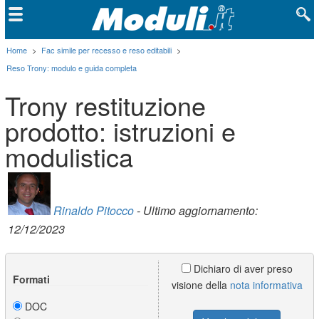
Home
>
Fac simile per recesso e reso editabili
>
Reso Trony: modulo e guida completa
Trony restituzione
prodotto: istruzioni e
modulistica
Rinaldo Pitocco
- Ultimo aggiornamento:
12/12/2023
Dichiaro di aver preso
Formati
visione della
nota informativa
DOC