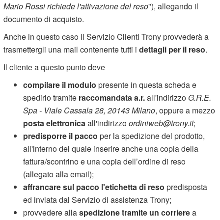
Mario Rossi richiede l'attivazione del reso
"), allegando il
documento di acquisto.
Anche in questo caso il Servizio Clienti Trony provvederà a
trasmettergli una mail contenente tutti i
dettagli per il reso
.
Il cliente a questo punto deve
compilare il modulo
presente in questa scheda e
spedirlo tramite
raccomandata a.r.
all'indirizzo
G.R.E.
Spa - Viale Cassala 28, 20143 Milano
, oppure a mezzo
posta elettronica
all'indirizzo
ordiniweb@trony.it
;
predisporre il pacco
per la spedizione del prodotto,
all'interno del quale inserire anche una copia della
fattura/scontrino e una copia dell’ordine di reso
(allegato alla email);
affrancare sul pacco l'etichetta di reso
predisposta
ed inviata dal Servizio di assistenza Trony;
provvedere alla
spedizione tramite un corriere
a