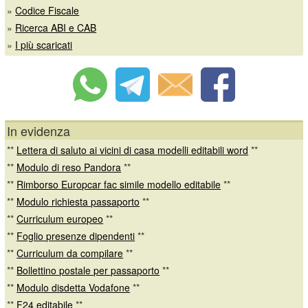
»
Codice Fiscale
»
Ricerca ABI e CAB
»
I più scaricati
In evidenza
**
Lettera di saluto ai vicini di casa modelli editabili word
**
**
Modulo di reso Pandora
**
**
Rimborso Europcar fac simile modello editabile
**
**
Modulo richiesta passaporto
**
**
Curriculum europeo
**
**
Foglio presenze dipendenti
**
**
Curriculum da compilare
**
**
Bollettino postale per passaporto
**
**
Modulo disdetta Vodafone
**
**
F24 editabile
**