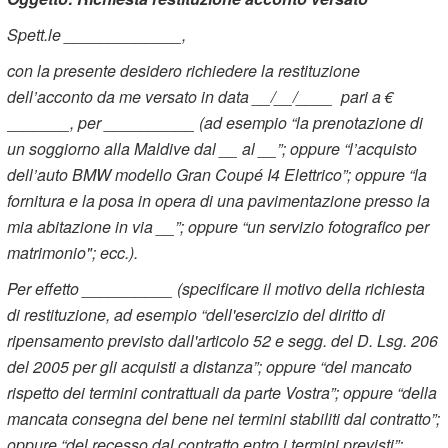
Spett.le _____________,
con la presente desidero richiedere la restituzione
dell’acconto da me versato in data __/__/____ pari a €
_______, per __________ (ad esempio “la prenotazione di
un soggiorno alla Maldive dal __ al __”; oppure “l’acquisto
dell’auto BMW modello Gran Coupé I4 Elettrico”; oppure “la
fornitura e la posa in opera di una pavimentazione presso la
mia abitazione in via __”; oppure “un servizio fotografico per
matrimonio"; ecc.).
Per effetto __________ (specificare il motivo della richiesta
di restituzione, ad esempio “dell'esercizio del diritto di
ripensamento previsto dall'articolo 52 e segg. del D. Lsg. 206
del 2005 per gli acquisti a distanza”; oppure “del mancato
rispetto dei termini contrattuali da parte Vostra”; oppure “della
mancata consegna del bene nei termini stabiliti dal contratto”;
oppure “del recesso dal contratto entro i termini previsti”;