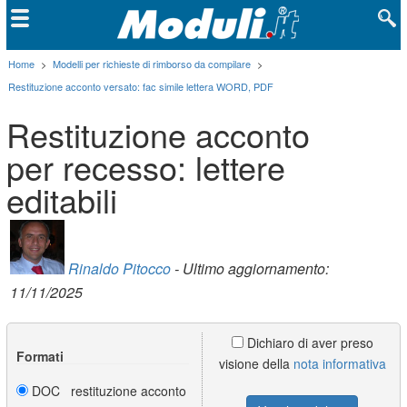
Home
>
Modelli per richieste di rimborso da compilare
>
Restituzione acconto versato: fac simile lettera WORD, PDF
Restituzione acconto
per recesso: lettere
editabili
Rinaldo Pitocco
- Ultimo aggiornamento:
11/11/2025
Dichiaro di aver preso
Formati
visione della
nota informativa
DOC restituzione acconto