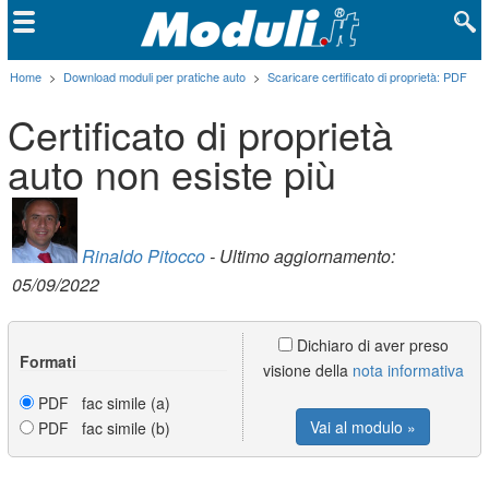
Home
>
Download moduli per pratiche auto
>
Scaricare certificato di proprietà: PDF
Certificato di proprietà
auto non esiste più
Rinaldo Pitocco
- Ultimo aggiornamento:
05/09/2022
Dichiaro di aver preso
Formati
visione della
nota informativa
PDF fac simile (a)
Vai al modulo »
PDF fac simile (b)