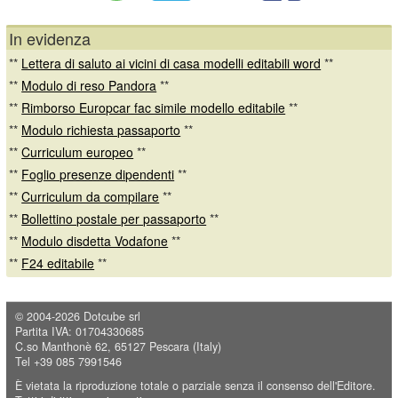
In evidenza
**
Lettera di saluto ai vicini di casa modelli editabili word
**
**
Modulo di reso Pandora
**
**
Rimborso Europcar fac simile modello editabile
**
**
Modulo richiesta passaporto
**
**
Curriculum europeo
**
**
Foglio presenze dipendenti
**
**
Curriculum da compilare
**
**
Bollettino postale per passaporto
**
**
Modulo disdetta Vodafone
**
**
F24 editabile
**
© 2004-2026
Dotcube srl
Partita IVA: 01704330685
C.so Manthonè 62, 65127 Pescara (Italy)
Tel +39 085 7991546
È vietata la riproduzione totale o parziale senza il consenso dell'Editore.