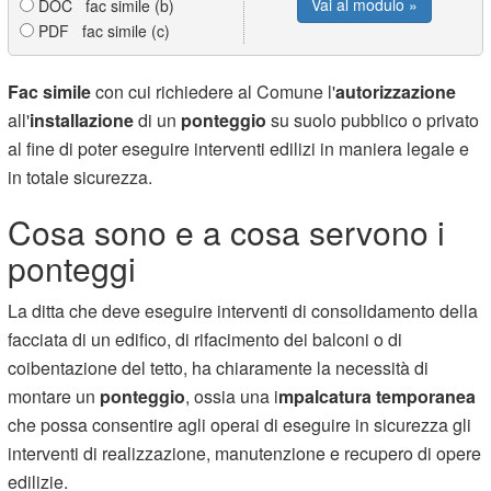
Vai al modulo »
DOC fac simile (b)
PDF fac simile (c)
Fac simile
con cui richiedere al Comune l'
autorizzazione
all'
installazione
di un
ponteggio
su suolo pubblico o privato
al fine di poter eseguire interventi edilizi in maniera legale e
in totale sicurezza.
Cosa sono e a cosa servono i
ponteggi
La ditta che deve eseguire interventi di consolidamento della
facciata di un edifico, di rifacimento dei balconi o di
coibentazione del tetto, ha chiaramente la necessità di
montare un
ponteggio
, ossia una i
mpalcatura temporanea
che possa consentire agli operai di eseguire in sicurezza gli
interventi di realizzazione, manutenzione e recupero di opere
edilizie.