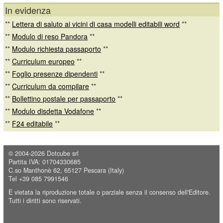
In evidenza
**
Lettera di saluto ai vicini di casa modelli editabili word
**
**
Modulo di reso Pandora
**
**
Modulo richiesta passaporto
**
**
Curriculum europeo
**
**
Foglio presenze dipendenti
**
**
Curriculum da compilare
**
**
Bollettino postale per passaporto
**
**
Modulo disdetta Vodafone
**
**
F24 editabile
**
© 2004-2026
Dotcube srl
Partita IVA: 01704330685
C.so Manthonè 62, 65127 Pescara (Italy)
Tel +39 085 7991546
È vietata la riproduzione totale o parziale senza il consenso dell'Editore.
Tutti i diritti sono riservati.