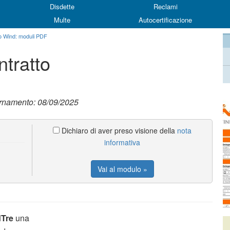
Disdette
Reclami
Multe
Autocertificazione
o Wind: moduli PDF
tratto
ornamento: 08/09/2025
Dichiaro di aver preso visione della
nota
informativa
Vai al modulo »
dTre
una