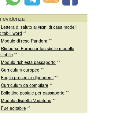
n evidenza
*
Lettera di saluto ai vicini di casa modelli
ditabili word
**
*
Modulo di reso Pandora
**
*
Rimborso Europcar fac simile modello
ditabile
**
*
Modulo richiesta passaporto
**
*
Curriculum europeo
**
*
Foglio presenze dipendenti
**
*
Curriculum da compilare
**
*
Bollettino postale per passaporto
**
*
Modulo disdetta Vodafone
**
*
F24 editabile
**