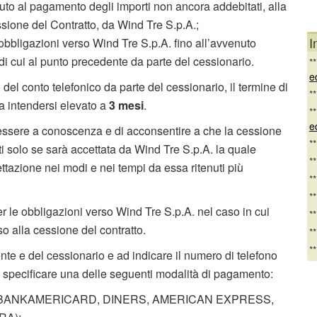
nuto al pagamento degli importi non ancora addebitati, alla
sione del Contratto, da Wind Tre S.p.A.;
I
 obbligazioni verso Wind Tre S.p.A. fino all’avvenuto
di cui al punto precedente da parte del cessionario.
*
e
del conto telefonico da parte del cessionario, il termine di
*
da intendersi elevato a
3 mesi
.
*
e
i essere a conoscenza e di acconsentire a che la cessione
*
nti solo se sarà accettata da Wind Tre S.p.A. la quale
*
tazione nei modi e nei tempi da essa ritenuti più
*
*
r le obbligazioni verso Wind Tre S.p.A. nel caso in cui
*
so alla cessione del contratto.
*
*
dente e del cessionario e ad indicare il numero di telefono
e specificare una delle seguenti modalità di pagamento:
 BANKAMERICARD, DINERS, AMERICAN EXPRESS,