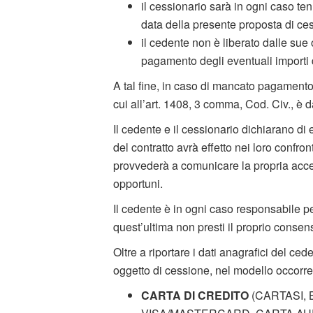
il cessionario sarà in ogni caso te
data della presente proposta di ces
il cedente non è liberato dalle sue
pagamento degli eventuali importi 
A tal fine, in caso di mancato pagamento 
cui all’art. 1408, 3 comma, Cod. Civ., è 
Il cedente e il cessionario dichiarano d
del contratto avrà effetto nei loro confro
provvederà a comunicare la propria accet
opportuni.
Il cedente è in ogni caso responsabile pe
quest’ultima non presti il proprio consen
Oltre a riportare i dati anagrafici del ce
oggetto di cessione, nel modello occorr
CARTA DI CREDITO
(CARTASI,