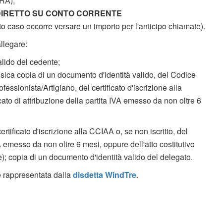
RA);
DIRETTO SU CONTO CORRENTE
to caso occorre versare un importo per l'anticipo chiamate).
llegare:
alido del cedente;
isica copia di un documento d'identità valido, del Codice
fessionista/Artigiano, del certificato d'iscrizione alla
icato di attribuzione della partita IVA emesso da non oltre 6
tificato d'iscrizione alla CCIAA o, se non iscritto, del
IVA emesso da non oltre 6 mesi, oppure dell'atto costitutivo
); copia di un documento d'identità valido del delegato.
 è rappresentata dalla
disdetta WindTre
.