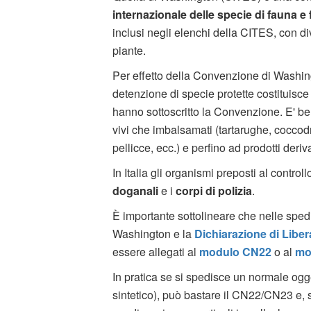
internazionale delle specie di fauna e 
inclusi negli elenchi della CITES, con di
piante.
Per effetto della Convenzione di Washing
detenzione di specie protette costituisc
hanno sottoscritto la Convenzione. E' be
vivi che imbalsamati (tartarughe, coccodrilli
pellicce, ecc.) e perfino ad prodotti deriv
In Italia gli organismi preposti al controll
doganali
e i
corpi di polizia
.
È importante sottolineare che nelle sped
Washington e la
Dichiarazione di Libe
essere allegati al
modulo CN22
o al
mo
In pratica se si spedisce un normale ogg
sintetico), può bastare il CN22/CN23 e, s