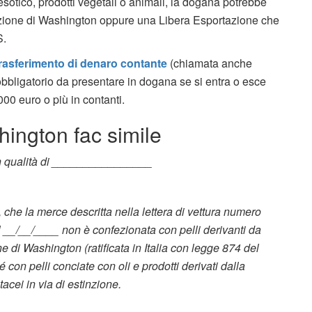
 esotico, prodotti vegetali o animali, la dogana potrebbe
azione di Washington oppure una Libera Esportazione che
S.
trasferimento di denaro contante
(chiamata anche
bbligatorio da presentare in dogana se si entra o esce
000 euro o più in contanti.
hington fac simile
in qualità di ________________
, che la merce descritta nella lettera di vettura numero
 __/__/____ non è confezionata con pelli derivanti da
 di Washington (ratificata in Italia con legge 874 del
con pelli conciate con oli e prodotti derivati dalla
tacei in via di estinzione.