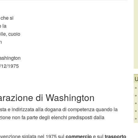
che si
 la
lle, cuoio
n
i
Washington
19/12/1975
U
iarazione di Washington
sta e indirizzata alla dogana di competenza quando la
zione non fa parte degli elenchi predisposti dalla
venzione siglata nel 1975 sul
commercio
e sul
trasporto