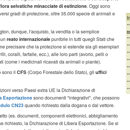
flora selvatiche minacciate di estinzione
. Oggi sono
versi gradi di protezione, oltre 35.000 specie di animali e
I
*
ton, dunque, l'acquisto, la vendita o la semplice
e
e un
reato internazionale
punibile in tutti quegli Stati che
*
*
ne precisare che la protezione si estende sia gli esemplari
*
, coralli, farfalle, ecc.), alle loro parti (avorio, pelli o
*
ati (come i medicinali ricavati da animali o piante).
*
o sono il
CFS
(Corpo Forestale dello Stato), gli
uffici
*
*
*
izioni verso Paesi extra UE la Dichiarazione di
ra Esportazione
sono documenti "integrativi", che possono
dulo CN23
quando richiesto dalla dogana o dal vettore.
etto (es. documenti, componenti elettronici, abbigliamento
e richiesto, la Dichiarazione di Libera Esportazione. Se si