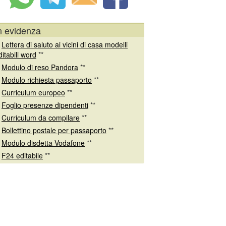
n evidenza
*
Lettera di saluto ai vicini di casa modelli
ditabili word
**
*
Modulo di reso Pandora
**
*
Modulo richiesta passaporto
**
*
Curriculum europeo
**
*
Foglio presenze dipendenti
**
*
Curriculum da compilare
**
*
Bollettino postale per passaporto
**
*
Modulo disdetta Vodafone
**
*
F24 editabile
**