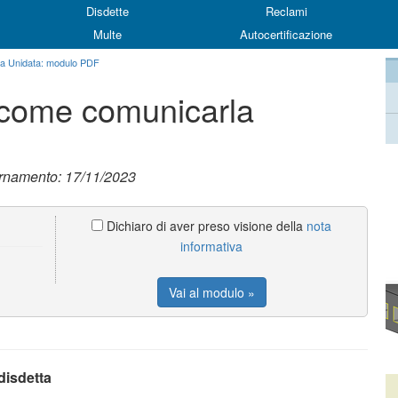
Disdette
Reclami
Multe
Autocertificazione
ta Unidata: modulo PDF
 come comunicarla
ornamento: 17/11/2023
Dichiaro di aver preso visione della
nota
informativa
Vai al modulo »
disdetta