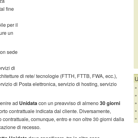
nza
al fine
le per il
ure un
con sede
rvizi di
hitetture di rete/ tecnologie (FTTH, FTTB, FWA, ecc.),
U
vizio di Posta elettronica, servizio di hosting, servizio
enire ad
Unidata
con un preavviso di almeno
30 giorni
porto contrattuale indicata dal cliente. Diversamente,
o contrattuale, comunque, entro e non oltre 30 giorni dalla
cazione di recesso.