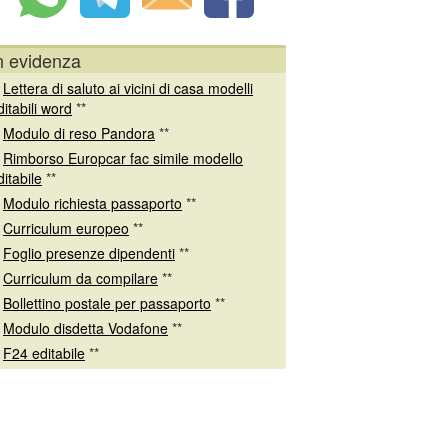
n evidenza
*
Lettera di saluto ai vicini di casa modelli
ditabili word
**
*
Modulo di reso Pandora
**
*
Rimborso Europcar fac simile modello
ditabile
**
*
Modulo richiesta passaporto
**
*
Curriculum europeo
**
*
Foglio presenze dipendenti
**
*
Curriculum da compilare
**
*
Bollettino postale per passaporto
**
*
Modulo disdetta Vodafone
**
*
F24 editabile
**