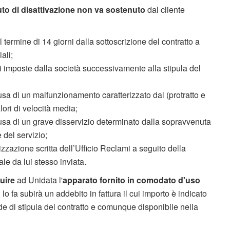
uto di disattivazione
non va sostenuto
dal cliente
el termine di 14 giorni dalla sottoscrizione del contratto a
ali;
ali imposte dalla società successivamente alla stipula del
ausa di un malfunzionamento caratterizzato dal (protratto e
lori di velocità media;
causa di un grave disservizio determinato dalla sopravvenuta
 del servizio;
orizzazione scritta dell’Ufficio Reclami a seguito della
e da lui stesso inviata.
tuire
ad Unidata l'
apparato fornito in comodato d'uso
 lo fa subirà un addebito in fattura il cui importo è indicato
 di stipula del contratto e comunque disponibile nella