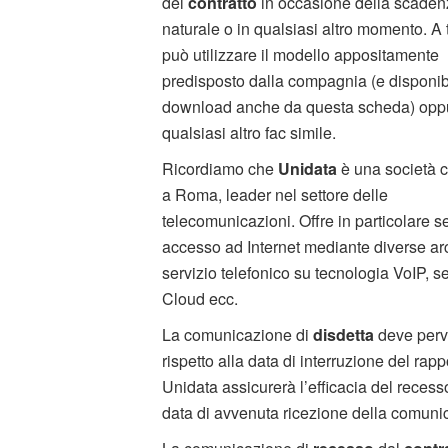
del
contratto
in occasione della scade
naturale o in qualsiasi altro momento. A t
può utilizzare il modello appositamente
predisposto dalla compagnia (e disponibi
download anche da questa scheda) opp
qualsiasi altro fac simile.
Ricordiamo che
Unidata
è una società 
a Roma, leader nel settore delle
telecomunicazioni. Offre in particolare se
accesso ad Internet mediante diverse arc
servizio telefonico su tecnologia VoIP, ser
Cloud ecc.
La comunicazione di
disdetta
deve perv
rispetto alla data di interruzione del rap
Unidata assicurerà l’efficacia del recess
data di avvenuta ricezione della comuni