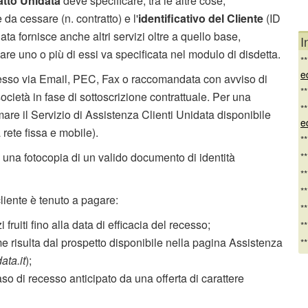
atto Unidata
deve specificare, tra le altre cose,
 da cessare (n. contratto) e l'
identificativo del Cliente
(ID
ata fornisce anche altri servizi oltre a quello base,
I
are uno o più di essi va specificata nel modulo di disdetta.
*
e
sso via Email, PEC, Fax o raccomandata con avviso di
*
ocietà in fase di sottoscrizione contrattuale. Per una
*
mare il Servizio di Assistenza Clienti Unidata disponibile
e
 rete fissa e mobile).
*
una fotocopia di un valido documento di identità
*
*
*
cliente è tenuto a pagare:
*
i fruiti fino alla data di efficacia del recesso;
*
 risulta dal prospetto disponibile nella pagina Assistenza
*
ta.it
);
so di recesso anticipato da una offerta di carattere