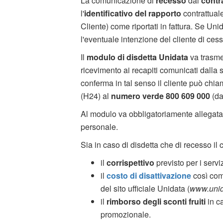
La comunicazione di
recesso
dal
contr
l'
identificativo del rapporto
contrattuale
Cliente) come riportati in fattura. Se Unid
l'eventuale intenzione del cliente di cess
Il
modulo di disdetta Unidata
va trasme
ricevimento ai recapiti comunicati dalla s
conferma in tal senso il cliente può chia
(H24) al
numero verde 800 609 000
(da
Al modulo va obbligatoriamente allegata 
personale.
Sia in caso di disdetta che di recesso il 
il
corrispettivo
previsto per i serviz
il
costo di disattivazione
così come
del sito ufficiale Unidata (
www.unida
il
rimborso degli sconti fruiti
in ca
promozionale.