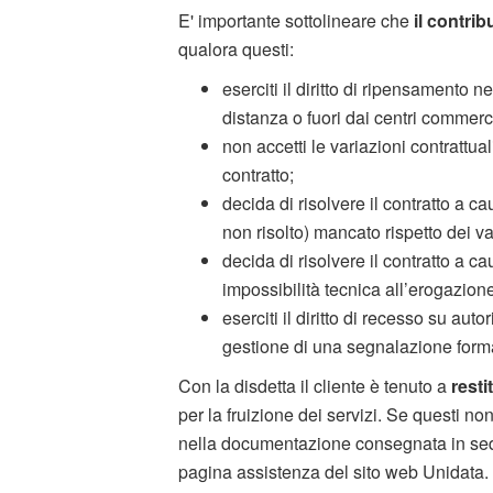
E' importante sottolineare che
il contrib
qualora questi:
eserciti il diritto di ripensamento n
distanza o fuori dai centri commerci
non accetti le variazioni contrattu
contratto;
decida di risolvere il contratto a c
non risolto) mancato rispetto dei va
decida di risolvere il contratto a 
impossibilità tecnica all’erogazione
eserciti il diritto di recesso su aut
gestione di una segnalazione formal
Con la disdetta il cliente è tenuto a
resti
per la fruizione dei servizi. Se questi non
nella documentazione consegnata in sede
pagina assistenza del sito web Unidata.