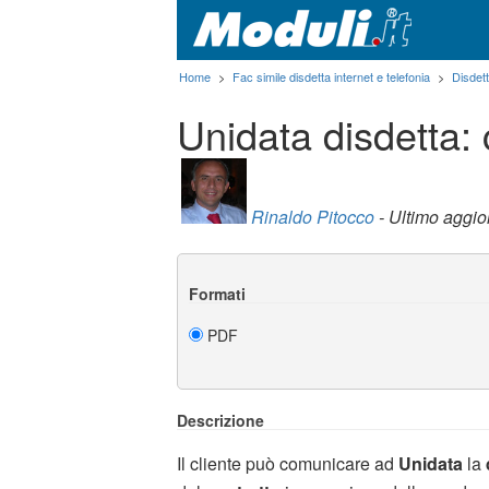
Home
>
Fac simile disdetta internet e telefonia
>
Disdet
Unidata disdetta:
Rinaldo Pitocco
- Ultimo aggi
Formati
PDF
Descrizione
Il cliente può comunicare ad
Unidata
la