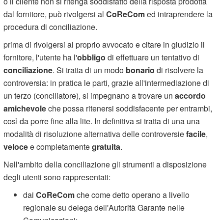
o il cliente non si ritenga soddisfatto della risposta prodotta
dal fornitore, può rivolgersi al
CoReCom
ed intraprendere la
procedura di conciliazione.
prima di rivolgersi al proprio avvocato e citare in giudizio il
fornitore, l'utente ha l'
obbligo
di effettuare un tentativo di
conciliazione
. Si tratta di un modo
bonario
di risolvere la
controversia: in pratica le parti, grazie all'intermediazione di
un terzo (conciliatore), si impegnano a trovare un
accordo
amichevole
che possa ritenersi soddisfacente per entrambi,
così da porre fine alla lite. In definitiva si tratta di una una
modalità di risoluzione alternativa delle controversie
facile
,
veloce
e completamente
gratuita
.
Nell'ambito della conciliazione gli strumenti a disposizione
degli utenti sono rappresentati:
dai
CoReCom
che come detto operano a livello
regionale su delega dell'Autorità Garante nelle