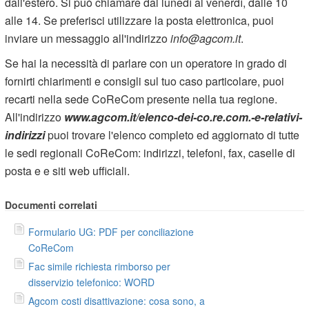
dall'estero. Si può chiamare dal lunedì al venerdì, dalle 10
alle 14. Se preferisci utilizzare la posta elettronica, puoi
inviare un messaggio all'indirizzo
info@agcom.it
.
Se hai la necessità di parlare con un operatore in grado di
fornirti chiarimenti e consigli sul tuo caso particolare, puoi
recarti nella sede CoReCom presente nella tua regione.
All'indirizzo
www.agcom.it/elenco-dei-co.re.com.-e-relativi-
indirizzi
puoi trovare l'elenco completo ed aggiornato di tutte
le sedi regionali CoReCom: indirizzi, telefoni, fax, caselle di
posta e e siti web ufficiali.
Documenti correlati
Formulario UG: PDF per conciliazione
CoReCom
Fac simile richiesta rimborso per
disservizio telefonico: WORD
Agcom costi disattivazione: cosa sono, a