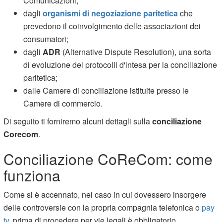
Comunicazioni;
dagli
organismi di negoziazione paritetica
che
prevedono il coinvolgimento delle associazioni dei
consumatori;
dagli
ADR
(Alternative Dispute Resolution), una sorta
di evoluzione dei protocolli d'intesa per la conciliazione
paritetica;
dalle Camere di conciliazione istituite presso le
Camere di commercio.
Di seguito ti forniremo alcuni dettagli sulla
conciliazione
Corecom
.
Conciliazione CoReCom: come
funziona
Come si è accennato, nel caso in cui dovessero insorgere
delle controversie con la propria compagnia telefonica o
pay
tv
, prima di procedere per vie legali è obbligatorio