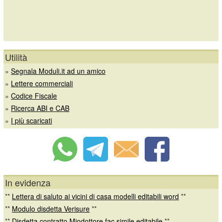
Utilità
»
Segnala Moduli.it ad un amico
»
Lettere commerciali
»
Codice Fiscale
»
Ricerca ABI e CAB
»
I più scaricati
In evidenza
**
Lettera di saluto ai vicini di casa modelli editabili word
**
**
Modulo disdetta Verisure
**
**
Disdetta contratto Miodottore fac simile editabile
**