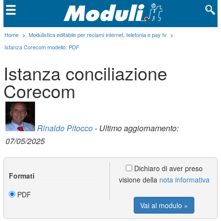
Home
>
Modulistica editabile per reclami internet, telefonia e pay tv
>
Istanza Corecom modello: PDF
Istanza conciliazione
Corecom
Rinaldo Pitocco
- Ultimo aggiornamento:
07/05/2025
Dichiaro di aver preso
Formati
visione della
nota informativa
PDF
Vai al modulo »