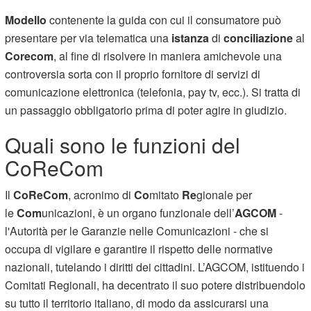
Modello
contenente la guida con cui il consumatore può
presentare per via telematica una
istanza
di
conciliazione
al
Corecom
, al fine di risolvere in maniera amichevole una
controversia sorta con il proprio fornitore di servizi di
comunicazione elettronica (telefonia, pay tv, ecc.). Si tratta di
un passaggio obbligatorio prima di poter agire in giudizio.
Quali sono le funzioni del
CoReCom
Il
CoReCom
, acronimo di
Co
mitato
Re
gionale per
le
Com
unicazioni, è un organo funzionale dell’
AGCOM
-
l'Autorità per le Garanzie nelle Comunicazioni - che si
occupa di vigilare e garantire il rispetto delle normative
nazionali, tutelando i diritti dei cittadini. L’AGCOM, istituendo i
Comitati Regionali, ha decentrato il suo potere distribuendolo
su tutto il territorio italiano, di modo da assicurarsi una