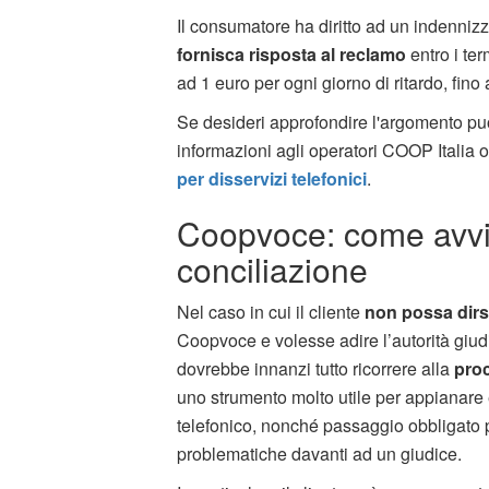
Il consumatore ha diritto ad un indennizz
fornisca risposta al reclamo
entro i term
ad 1 euro per ogni giorno di ritardo, fin
Se desideri approfondire l'argomento puoi
informazioni agli operatori COOP Italia 
per disservizi telefonici
.
Coopvoce: come avvia
conciliazione
Nel caso in cui il cliente
non possa dirs
Coopvoce e volesse adire l’autorità giudiz
dovrebbe innanzi tutto ricorrere alla
proc
uno strumento molto utile per appianare e
telefonico, nonché passaggio obbligato p
problematiche davanti ad un giudice.