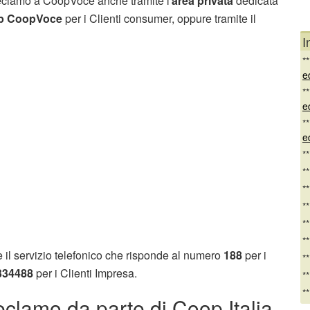
 reclamo a CoopVoce anche tramite l'
area privata
dedicata
p CoopVoce
per i Clienti consumer, oppure tramite il
I
*
e
*
e
*
e
*
*
*
*
*
*
he il servizio telefonico che risponde al numero
188
per i
*
334488
per i Clienti Impresa.
*
*
reclamo da parte di Coop Italia