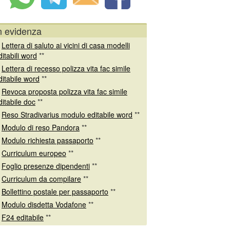
n evidenza
*
Lettera di saluto ai vicini di casa modelli
ditabili word
**
*
Lettera di recesso polizza vita fac simile
ditabile word
**
*
Revoca proposta polizza vita fac simile
ditabile doc
**
*
Reso Stradivarius modulo editabile word
**
*
Modulo di reso Pandora
**
*
Modulo richiesta passaporto
**
*
Curriculum europeo
**
*
Foglio presenze dipendenti
**
*
Curriculum da compilare
**
*
Bollettino postale per passaporto
**
*
Modulo disdetta Vodafone
**
*
F24 editabile
**