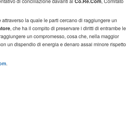
tentativo di conciliazione davanti al
Co.Re.Com
, Comitato
 attraverso la quale le parti cercano di raggiungere un
tore
, che ha il compito di preservare i diritti di entrambe le
o di raggiungere un compromesso, cosa che, nella maggior
con un dispendio di energia e denaro assai minore rispetto
Com
.