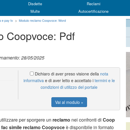
Disdette
Reclami
Multe
Autocertificazione
a e pay tv
>
Modulo reclamo Coopvoce: Word
mo Coopvoce: Pdf
ornamento: 28/05/2025
Dichiaro di aver preso visione della
nota
informativa
e di aver letto e accettato i
termini e le
condizioni di utilizzo del portale
Vai al modulo »
tilizzare per sporgere un
reclamo
nei confronti di
Coop
l
fac simile reclamo Coopvoce
è disponibile in formato