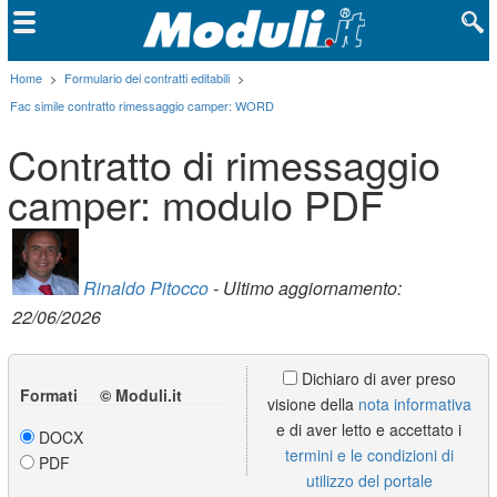
Home
>
Formulario dei contratti editabili
>
Fac simile contratto rimessaggio camper: WORD
Contratto di rimessaggio
camper: modulo PDF
Rinaldo Pitocco
- Ultimo aggiornamento:
22/06/2026
Dichiaro di aver preso
Formati © Moduli.it
visione della
nota informativa
e di aver letto e accettato i
DOCX
termini e le condizioni di
PDF
utilizzo del portale