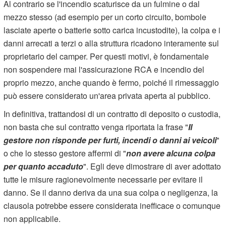
Al contrario se l'incendio scaturisce da un fulmine o dal
mezzo stesso (ad esempio per un corto circuito, bombole
lasciate aperte o batterie sotto carica incustodite), la colpa e i
danni arrecati a terzi o alla struttura ricadono interamente sul
proprietario del camper. Per questi motivi, è fondamentale
non sospendere mai l'assicurazione RCA e incendio del
proprio mezzo, anche quando è fermo, poiché il rimessaggio
può essere considerato un'area privata aperta al pubblico.
In definitiva, trattandosi di un contratto di deposito o custodia,
non basta che sul contratto venga riportata la frase "
Il
gestore non risponde per furti, incendi o danni ai veicoli
"
o che lo stesso gestore affermi di "
non avere alcuna colpa
per quanto accaduto
". Egli deve dimostrare di aver adottato
tutte le misure ragionevolmente necessarie per evitare il
danno. Se il danno deriva da una sua colpa o negligenza, la
clausola potrebbe essere considerata inefficace o comunque
non applicabile.