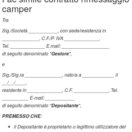
camper
Tra
Sig./Società ___________, con sede/residenza in
______________, C.F./P. IVA _____________,
Tel. _____________ E.mail: __________________
di seguito denominato "
Gestore
",
e
Sig./Sig.ra ______________, nato/a a ____________ il
__/__/____,
residente in _____________, C.F. _____________, Tel.
__________ E-mail: ___________
di seguito denominato "
Depositante
",
PREMESSO CHE
:
il Depositante è proprietario o legittimo utilizzatore del