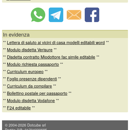
In evidenza
**
Lettera di saluto ai vicini di casa modelli editabili word
**
**
Modulo disdetta Verisure
**
**
Disdetta contratto Miodottore fac simile editabile
**
**
Modulo richiesta passaporto
**
**
Curriculum europeo
**
**
Foglio presenze dipendenti
**
**
Curriculum da compilare
**
**
Bollettino postale per passaporto
**
**
Modulo disdetta Vodafone
**
**
F24 editabile
**
© 2004-2026
Dotcube srl
Partita IVA: 01704330685