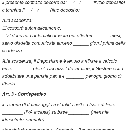
Il presente contratto decorre dal __/__/____ (inizio deposito)
e termina il __/__/____ (fine deposito).
Alla scadenza:
☐ cesserà automaticamente;
☐ si rinnoverà automaticamente per ulteriori ______ mesi,
salvo disdetta comunicata almeno ______ giorni prima della
scadenza.
Alla scadenza, il Depositante è tenuto a ritirare il veicolo
entro _______ giorni. Decorso tale termine, il Gestore potrà
addebitare una penale pari a € _______ per ogni giorno di
ritardo.
Art. 3 - Corrispettivo
Il canone di rimessaggio è stabilito nella misura di Euro
________ (IVA inclusa) su base ________ (mensile,
trimestrale, annuale).
Modalità di pagamento: □ Contanti □ Bonifico bancario □