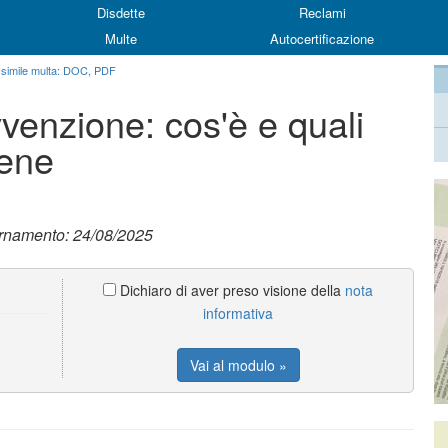
Disdette
Reclami
Multe
Autocertificazione
 simile multa: DOC, PDF
venzione: cos'è e quali
iene
ornamento: 24/08/2025
Dichiaro di aver preso visione della
nota
informativa
Vai al modulo »