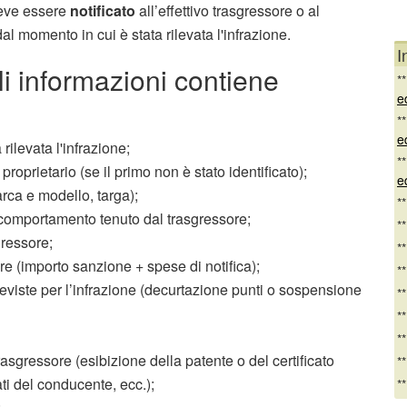
deve essere
notificato
all’effettivo trasgressore o al
al momento in cui è stata rilevata l'infrazione.
I
li informazioni contiene
*
e
*
e
a rilevata l'infrazione;
*
proprietario (se il primo non è stato identificato);
e
arca e modello, targa);
*
 comportamento tenuto dal trasgressore;
*
gressore;
*
e (importo sanzione + spese di notifica);
*
eviste per l’infrazione (decurtazione punti o sospensione
*
*
*
trasgressore (esibizione della patente o del certificato
*
ti del conducente, ecc.);
*