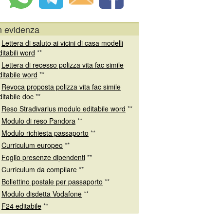
n evidenza
*
Lettera di saluto ai vicini di casa modelli
ditabili word
**
*
Lettera di recesso polizza vita fac simile
ditabile word
**
*
Revoca proposta polizza vita fac simile
ditabile doc
**
*
Reso Stradivarius modulo editabile word
**
*
Modulo di reso Pandora
**
*
Modulo richiesta passaporto
**
*
Curriculum europeo
**
*
Foglio presenze dipendenti
**
*
Curriculum da compilare
**
*
Bollettino postale per passaporto
**
*
Modulo disdetta Vodafone
**
*
F24 editabile
**