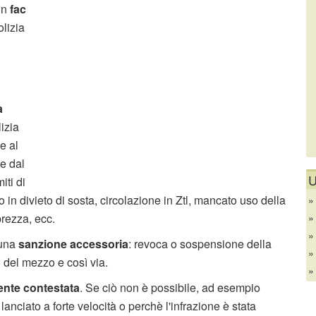
un
fac
lizia
a
izia
e al
te dal
U
iti di
 in divieto di sosta, circolazione in Ztl, mancato uso della
bbrezza, ecc.
 una
sanzione accessoria
: revoca o sospensione della
 del mezzo e così via.
nte contestata
. Se ciò non è possibile, ad esempio
anciato a forte velocità o perchè l'infrazione è stata