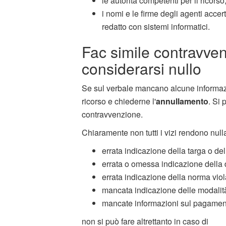
le autorità competenti per il ricorso
i nomi e le firme degli agenti acce
redatto con sistemi informatici.
Fac simile contravve
considerarsi nullo
Se sul verbale mancano alcune informazio
ricorso e chiederne l'
annullamento
. Si 
contravvenzione.
Chiaramente non tutti i vizi rendono nulla
errata indicazione della targa o d
errata o omessa indicazione della d
errata indicazione della norma vio
mancata indicazione delle modalità
mancate informazioni sul pagame
non si può fare altrettanto in caso di