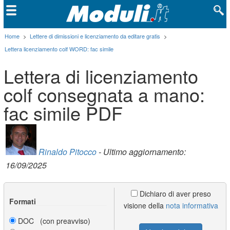
Home
>
Lettere di dimissioni e licenziamento da editare gratis
>
Lettera licenziamento colf WORD: fac simile
Lettera di licenziamento
colf consegnata a mano:
fac simile PDF
Rinaldo Pitocco
- Ultimo aggiornamento:
16/09/2025
Dichiaro di aver preso
Formati
visione della
nota informativa
DOC (con preavviso)