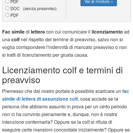
Vai al modulo »
PDF
DOC (senza preavviso)
PDF
Fac simile
di
lettera
con cui comunicare il
licenziamento
ad
una
colf
nel rispetto del termine di preavviso, salvo non si
voglia corrispondere l'indennità di mancato preavviso o non
si tratti di licenziamento per giusta causa.
Licenziamento colf e termini di
preavviso
Premesso che dal nostro portale è possibile scaricare un
fac
simile di lettera di assunzione colf
, cosa accade se la
persona che abbiamo assunto in prova per un certo periodo
non ci ha convinto pienamente e, dunque, non è nostra
intenzione confermarla? Oppure se la colf si rifiuta di
eseguire certe mansioni concordate inizialmente? Oppure se