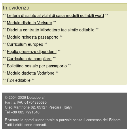
In evidenza
**
Lettera di saluto ai vicini di casa modelli editabili word
**
**
Modulo disdetta Verisure
**
**
Disdetta contratto Miodottore fac simile editabile
**
**
Modulo richiesta passaporto
**
**
Curriculum europeo
**
**
Foglio presenze dipendenti
**
**
Curriculum da compilare
**
**
Bollettino postale per passaporto
**
**
Modulo disdetta Vodafone
**
**
F24 editabile
**
© 2004-2026
Dotcube srl
Partita IVA: 01704330685
C.so Manthonè 62, 65127 Pescara (Italy)
Tel +39 085 7991546
È vietata la riproduzione totale o parziale senza il consenso dell'Editore.
Tutti i diritti sono riservati.