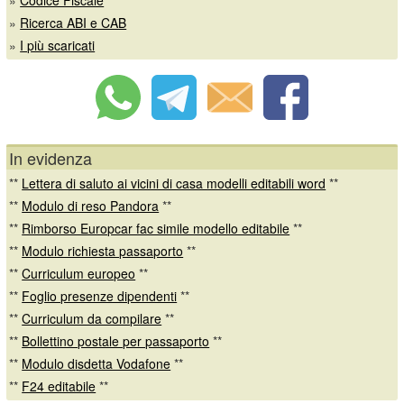
»
Ricerca ABI e CAB
»
I più scaricati
In evidenza
**
Lettera di saluto ai vicini di casa modelli editabili word
**
**
Modulo di reso Pandora
**
**
Rimborso Europcar fac simile modello editabile
**
**
Modulo richiesta passaporto
**
**
Curriculum europeo
**
**
Foglio presenze dipendenti
**
**
Curriculum da compilare
**
**
Bollettino postale per passaporto
**
**
Modulo disdetta Vodafone
**
**
F24 editabile
**