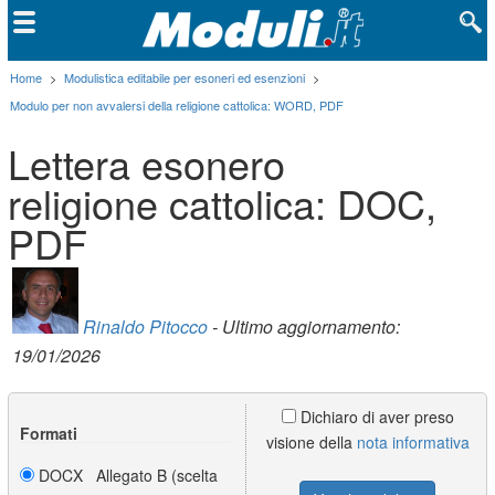
Home
>
Modulistica editabile per esoneri ed esenzioni
>
Modulo per non avvalersi della religione cattolica: WORD, PDF
Lettera esonero
religione cattolica: DOC,
PDF
Rinaldo Pitocco
- Ultimo aggiornamento:
19/01/2026
Dichiaro di aver preso
Formati
visione della
nota informativa
DOCX Allegato B (scelta