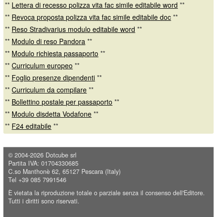
**
Lettera di recesso polizza vita fac simile editabile word
**
**
Revoca proposta polizza vita fac simile editabile doc
**
**
Reso Stradivarius modulo editabile word
**
**
Modulo di reso Pandora
**
**
Modulo richiesta passaporto
**
**
Curriculum europeo
**
**
Foglio presenze dipendenti
**
**
Curriculum da compilare
**
**
Bollettino postale per passaporto
**
**
Modulo disdetta Vodafone
**
**
F24 editabile
**
© 2004-2026
Dotcube srl
Partita IVA: 01704330685
C.so Manthonè 62, 65127 Pescara (Italy)
Tel +39 085 7991546
È vietata la riproduzione totale o parziale senza il consenso dell'Editore.
Tutti i diritti sono riservati.