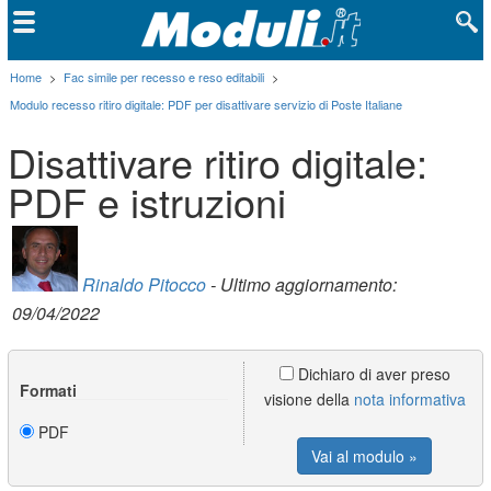
Home
>
Fac simile per recesso e reso editabili
>
Modulo recesso ritiro digitale: PDF per disattivare servizio di Poste Italiane
Disattivare ritiro digitale:
PDF e istruzioni
Rinaldo Pitocco
- Ultimo aggiornamento:
09/04/2022
Dichiaro di aver preso
Formati
visione della
nota informativa
PDF
Vai al modulo »