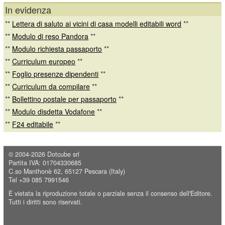
In evidenza
**
Lettera di saluto ai vicini di casa modelli editabili word
**
**
Modulo di reso Pandora
**
**
Modulo richiesta passaporto
**
**
Curriculum europeo
**
**
Foglio presenze dipendenti
**
**
Curriculum da compilare
**
**
Bollettino postale per passaporto
**
**
Modulo disdetta Vodafone
**
**
F24 editabile
**
© 2004-2026
Dotcube srl
Partita IVA: 01704330685
C.so Manthonè 62, 65127 Pescara (Italy)
Tel +39 085 7991546
È vietata la riproduzione totale o parziale senza il consenso dell'Editore.
Tutti i diritti sono riservati.