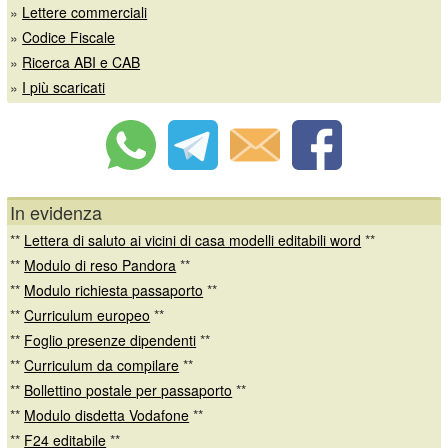
»
Lettere commerciali
»
Codice Fiscale
»
Ricerca ABI e CAB
»
I più scaricati
In evidenza
**
Lettera di saluto ai vicini di casa modelli editabili word
**
**
Modulo di reso Pandora
**
**
Modulo richiesta passaporto
**
**
Curriculum europeo
**
**
Foglio presenze dipendenti
**
**
Curriculum da compilare
**
**
Bollettino postale per passaporto
**
**
Modulo disdetta Vodafone
**
**
F24 editabile
**