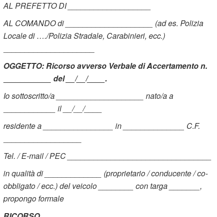
AL PREFETTO DI ___________________
AL COMANDO di ____________________ (ad es. Polizia
Locale di …./Polizia Stradale, Carabinieri, ecc.)
_____________________
OGGETTO: Ricorso avverso Verbale di Accertamento n.
___________ del __/__/____.
Io sottoscritto/a ____________________ nato/a a
____________ il __/__/____
residente a ________________ in ______________ C.F.
__________________
Tel. / E-mail / PEC _________________________________
in qualità di _____________ (proprietario / conducente / co-
obbligato / ecc.) del veicolo ________ con targa _______,
propongo formale
RICORSO