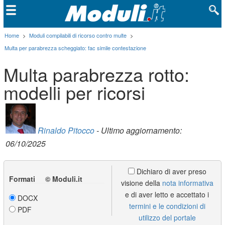
Home
>
Moduli compilabili di ricorso contro multe
>
Multa per parabrezza scheggiato: fac simile contestazione
Multa parabrezza rotto:
modelli per ricorsi
Rinaldo Pitocco
- Ultimo aggiornamento:
06/10/2025
Dichiaro di aver preso
Formati © Moduli.it
visione della
nota informativa
e di aver letto e accettato i
DOCX
termini e le condizioni di
PDF
utilizzo del portale