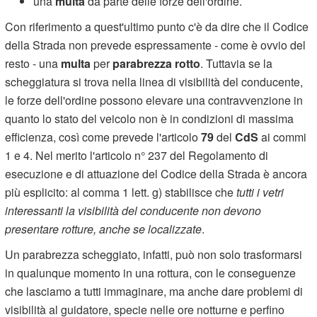
una
multa
da parte delle forze dell'ordine.
Con riferimento a quest'ultimo punto c'è da dire che il Codice
della Strada non prevede espressamente - come è ovvio del
resto - una
multa
per
parabrezza rotto
. Tuttavia se la
scheggiatura si trova nella linea di visibilità del conducente,
le forze dell'ordine possono elevare una contravvenzione in
quanto lo stato del veicolo non è in condizioni di massima
efficienza, così come prevede l'articolo
79
del
CdS
ai commi
1 e 4. Nel merito l'articolo n° 237 del Regolamento di
esecuzione e di attuazione del Codice della Strada è ancora
più esplicito: al comma 1 lett. g) stabilisce che
tutti i vetri
interessanti la visibilità del conducente non devono
presentare rotture, anche se localizzate
.
Un parabrezza scheggiato, infatti, può non solo trasformarsi
in qualunque momento in una rottura, con le conseguenze
che lasciamo a tutti immaginare, ma anche dare problemi di
visibilità al guidatore, specie nelle ore notturne e perfino