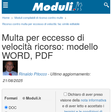
Home
>
Moduli compilabili di ricorso contro multe
>
Ricorso contro multa per eccesso di velocità: fac simile editabile
Multa per eccesso di
velocità ricorso: modello
WORD, PDF
Rinaldo Pitocco
- Ultimo aggiornamento:
21/08/2025
Dichiaro di aver preso
Formati © Moduli.it
visione della
nota informativa
e di aver letto e accettato i
DOC
termini e le condizioni di