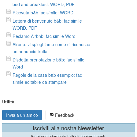
bed and breakfast: WORD, PDF
Ricevuta b&b fac simile: WORD
Lettera di benvenuto b&b: fac simile
WORD, PDF
Reclamo Airbnb: fac simile Word
Airbnb: vi spieghiamo come si riconosce
un annuncio truffa
Disdetta prenotazione b&b: fac simile
Word
Regole della casa b&b esempio: fac
simile editabile da stampare
Utilità
Invia a un amico
Feedback
Iscriviti alla nostra Newsletter
Avrai comodamente tutti gli aggiornamenti.