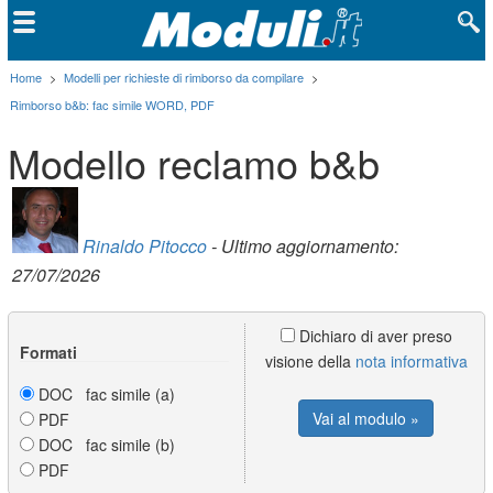
Home
>
Modelli per richieste di rimborso da compilare
>
Rimborso b&b: fac simile WORD, PDF
Modello reclamo b&b
Rinaldo Pitocco
- Ultimo aggiornamento:
27/07/2026
Dichiaro di aver preso
Formati
visione della
nota informativa
DOC fac simile (a)
Vai al modulo »
PDF
DOC fac simile (b)
PDF