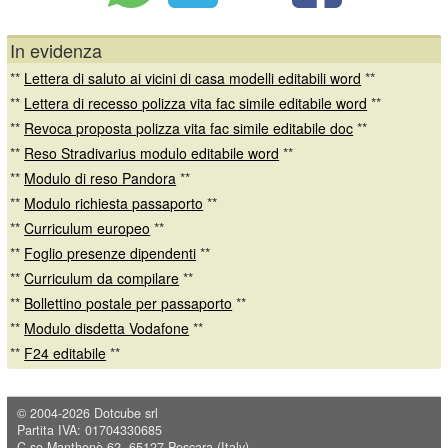
In evidenza
**
Lettera di saluto ai vicini di casa modelli editabili word
**
**
Lettera di recesso polizza vita fac simile editabile word
**
**
Revoca proposta polizza vita fac simile editabile doc
**
**
Reso Stradivarius modulo editabile word
**
**
Modulo di reso Pandora
**
**
Modulo richiesta passaporto
**
**
Curriculum europeo
**
**
Foglio presenze dipendenti
**
**
Curriculum da compilare
**
**
Bollettino postale per passaporto
**
**
Modulo disdetta Vodafone
**
**
F24 editabile
**
© 2004-2026
Dotcube srl
Partita IVA: 01704330685
C.so Manthonè 62, 65127 Pescara (Italy)