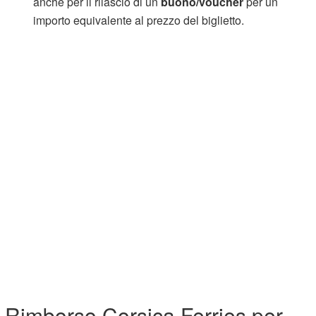
anche per il rilascio di un
buono/voucher
per un
importo equivalente al prezzo del biglietto.
Rimborso Corsica Ferries per