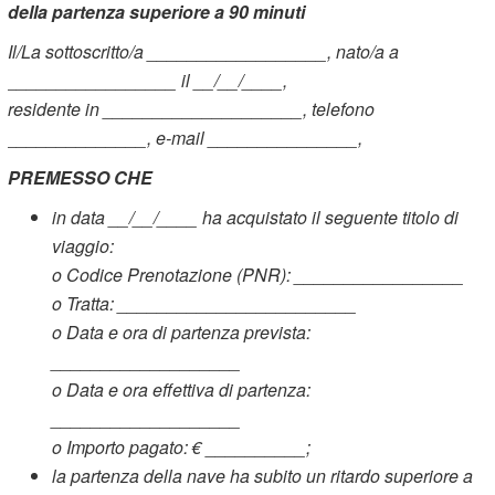
della partenza superiore a 90 minuti
Il/La sottoscritto/a __________________, nato/a a
_________________ il __/__/____,
residente in ____________________, telefono
______________, e-mail _______________,
PREMESSO CHE
in data __/__/____ ha acquistato il seguente titolo di
viaggio:
o
Codice Prenotazione (PNR): _________________
o
Tratta: ________________________
o
Data e ora di partenza prevista:
___________________
o
Data e ora effettiva di partenza:
___________________
o
Importo pagato: € __________;
la partenza della nave ha subito un ritardo superiore a