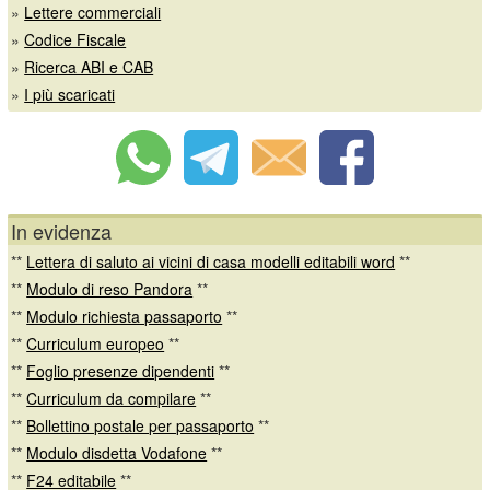
»
Lettere commerciali
»
Codice Fiscale
»
Ricerca ABI e CAB
»
I più scaricati
In evidenza
**
Lettera di saluto ai vicini di casa modelli editabili word
**
**
Modulo di reso Pandora
**
**
Modulo richiesta passaporto
**
**
Curriculum europeo
**
**
Foglio presenze dipendenti
**
**
Curriculum da compilare
**
**
Bollettino postale per passaporto
**
**
Modulo disdetta Vodafone
**
**
F24 editabile
**