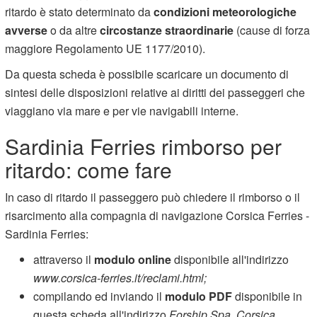
ritardo è stato determinato da
condizioni meteorologiche
avverse
o da altre
circostanze straordinarie
(cause di forza
maggiore Regolamento UE 1177/2010).
Da questa scheda è possibile scaricare un documento di
sintesi delle disposizioni relative ai diritti dei passeggeri che
viaggiano via mare e per vie navigabili interne.
Sardinia Ferries rimborso per
ritardo: come fare
In caso di ritardo il passeggero può chiedere il rimborso o il
risarcimento alla compagnia di navigazione Corsica Ferries -
Sardinia Ferries:
attraverso il
modulo online
disponibile all'indirizzo
www.corsica-ferries.it/reclami.html;
compilando ed inviando il
modulo PDF
disponibile in
questa scheda all'indirizzo
Forship Spa, Corsica