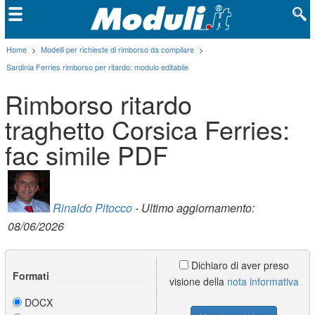
Home
>
Modelli per richieste di rimborso da compilare
>
Sardinia Ferries rimborso per ritardo: modulo editabile
Rimborso ritardo
traghetto Corsica Ferries:
fac simile PDF
Rinaldo Pitocco
- Ultimo aggiornamento:
08/06/2026
Dichiaro di aver preso
Formati
visione della
nota informativa
DOCX