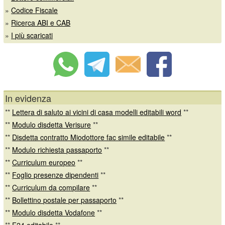
»
Codice Fiscale
»
Ricerca ABI e CAB
»
I più scaricati
In evidenza
**
Lettera di saluto ai vicini di casa modelli editabili word
**
**
Modulo disdetta Verisure
**
**
Disdetta contratto Miodottore fac simile editabile
**
**
Modulo richiesta passaporto
**
**
Curriculum europeo
**
**
Foglio presenze dipendenti
**
**
Curriculum da compilare
**
**
Bollettino postale per passaporto
**
**
Modulo disdetta Vodafone
**
**
F24 editabile
**