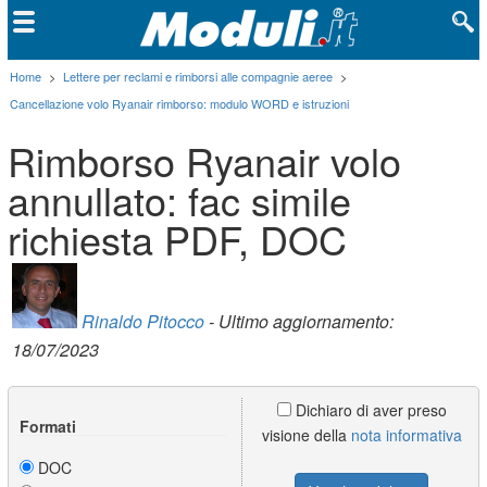
Home
>
Lettere per reclami e rimborsi alle compagnie aeree
>
Cancellazione volo Ryanair rimborso: modulo WORD e istruzioni
Rimborso Ryanair volo
annullato: fac simile
richiesta PDF, DOC
Rinaldo Pitocco
- Ultimo aggiornamento:
18/07/2023
Dichiaro di aver preso
Formati
visione della
nota informativa
DOC