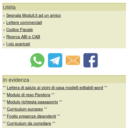
Utilità
»
Segnala Moduli.it ad un amico
»
Lettere commerciali
»
Codice Fiscale
»
Ricerca ABI e CAB
»
I più scaricati
In evidenza
**
Lettera di saluto ai vicini di casa modelli editabili word
**
**
Modulo di reso Pandora
**
**
Modulo richiesta passaporto
**
**
Curriculum europeo
**
**
Foglio presenze dipendenti
**
**
Curriculum da compilare
**