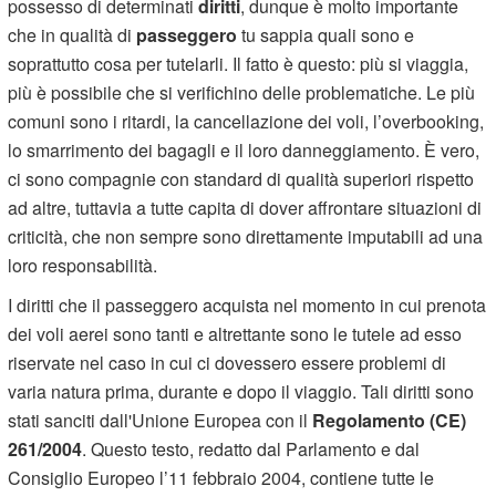
possesso di determinati
diritti
, dunque è molto importante
che in qualità di
passeggero
tu sappia quali sono e
soprattutto cosa per tutelarli. Il fatto è questo: più si viaggia,
più è possibile che si verifichino delle problematiche. Le più
comuni sono i ritardi, la cancellazione dei voli, l’overbooking,
lo smarrimento dei bagagli e il loro danneggiamento. È vero,
ci sono compagnie con standard di qualità superiori rispetto
ad altre, tuttavia a tutte capita di dover affrontare situazioni di
criticità, che non sempre sono direttamente imputabili ad una
loro responsabilità.
I diritti che il passeggero acquista nel momento in cui prenota
dei voli aerei sono tanti e altrettante sono le tutele ad esso
riservate nel caso in cui ci dovessero essere problemi di
varia natura prima, durante e dopo il viaggio. Tali diritti sono
stati sanciti dall'Unione Europea con il
Regolamento (CE)
261/2004
. Questo testo, redatto dal Parlamento e dal
Consiglio Europeo l’11 febbraio 2004, contiene tutte le