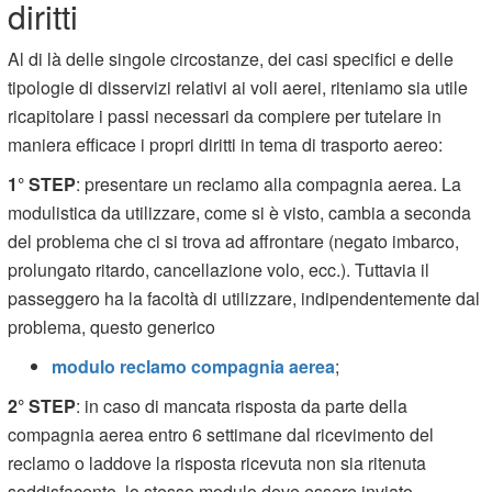
diritti
Al di là delle singole circostanze, dei casi specifici e delle
tipologie di disservizi relativi ai voli aerei, riteniamo sia utile
ricapitolare i passi necessari da compiere per tutelare in
maniera efficace i propri diritti in tema di trasporto aereo:
1° STEP
: presentare un reclamo alla compagnia aerea. La
modulistica da utilizzare, come si è visto, cambia a seconda
del problema che ci si trova ad affrontare (negato imbarco,
prolungato ritardo, cancellazione volo, ecc.). Tuttavia il
passeggero ha la facoltà di utilizzare, indipendentemente dal
problema, questo generico
modulo reclamo compagnia aerea
;
2° STEP
: in caso di mancata risposta da parte della
compagnia aerea entro 6 settimane dal ricevimento del
reclamo o laddove la risposta ricevuta non sia ritenuta
soddisfacente, lo stesso modulo deve essere inviato