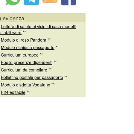
n evidenza
*
Lettera di saluto ai vicini di casa modelli
ditabili word
**
*
Modulo di reso Pandora
**
*
Modulo richiesta passaporto
**
*
Curriculum europeo
**
*
Foglio presenze dipendenti
**
*
Curriculum da compilare
**
*
Bollettino postale per passaporto
**
*
Modulo disdetta Vodafone
**
*
F24 editabile
**