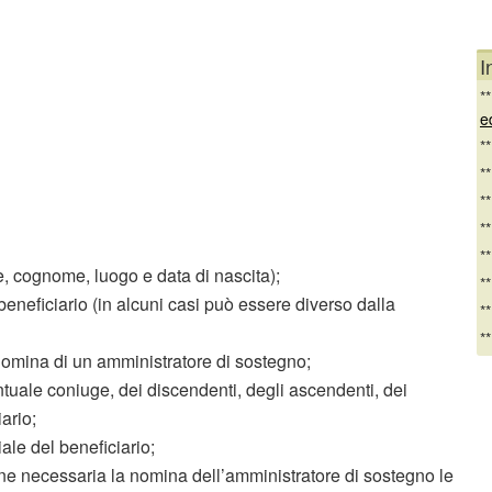
I
*
e
*
*
*
*
*
e, cognome, luogo e data di nascita);
*
 beneficiario (in alcuni casi può essere diverso dalla
*
*
a nomina di un amministratore di sostegno;
entuale coniuge, dei discendenti, degli ascendenti, dei
iario;
ale del beneficiario;
tiene necessaria la nomina dell’amministratore di sostegno le