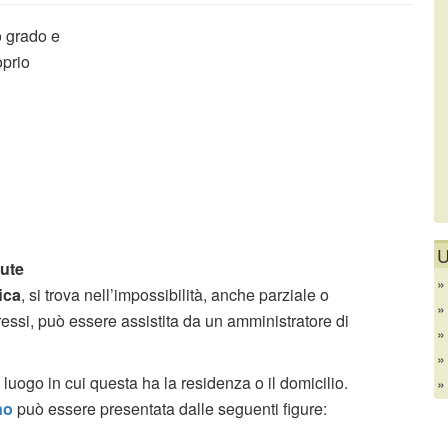
o grado e
oprio
U
lute
ica
, si trova nell’impossibilità, anche parziale o
ressi, può essere assistita da un amministratore di
 luogo in cui questa ha la residenza o il domicilio.
no
può essere presentata dalle seguenti figure: