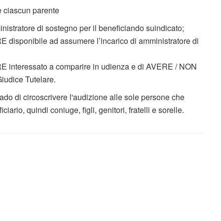
le ciascun parente
istratore di sostegno per il beneficiando suindicato;
isponibile ad assumere l’incarico di amministratore di
interessato a comparire in udienza e di AVERE / NON
iudice Tutelare.
rado di circoscrivere l'audizione alle sole persone che
iario, quindi coniuge, figli, genitori, fratelli e sorelle.