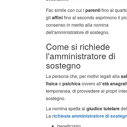
Fac simile con cui i
parenti
fino al quart
gli
affini
fino al secondo esprimono il pr
consenso in merito alla nomina
dell'amministratore di sostegno.
Come si richiede
l'amministratore di
sostegno
La persona che, per motivi legati alla
sa
fisica
o
psichica
ovvero all’
età anagraf
temporanea, di provvedere ai propri inte
sostegno.
La nomina spetta al
giudice tutelare
del
La
richiesta amministratore di sosteg
beneficiario