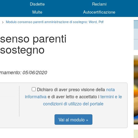
Disdette
Reclami
Multe
Autocertificazione
>
Modulo consenso parenti amministrazione di sostegno: Word, Pdf
senso parenti
 sostegno
ornamento: 05/06/2020
Dichiaro di aver preso visione della
nota
informativa
e di aver letto e accettato i
termini e le
condizioni di utilizzo del portale
Vai al modulo »