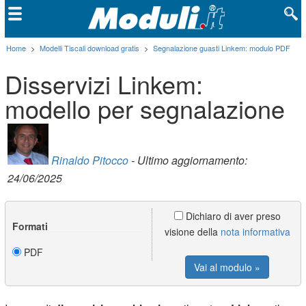
Home
>
Modelli Tiscali download gratis
>
Segnalazione guasti Linkem: modulo PDF
Disservizi Linkem:
modello per segnalazione
Rinaldo Pitocco
- Ultimo aggiornamento:
24/06/2025
Dichiaro di aver preso
Formati
visione della
nota informativa
PDF
Vai al modulo »