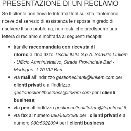
PRESENTAZIONE DI UN RECLAMO
Se il cliente non trova le informazioni sul sito, tantomeno
riceve dal servizio di assistenza le risposte in grado di
risolvere il suo problema, non resta che predisporre una
lettera di reclamo e inoltrarla ai seguenti recapiti:
tramite
raccomandata con ricevuta di
ritorno
all’indirizzo
Tiscali Italia S.p.A. Servizio Linkem
- Ufficio Amministrativo, Strada Provinciale Bari -
Modugno, 1 70132 Bari
;
via
mail
all’indirizzo
gestioneclienti@linkem.com
per i
clienti privati
e all'indirizzo
gestioneclientibusiness@linkem.com
per i
clienti
business
;
via
pec
all’indirizzo
gestioneclientilinkem@legalmail.it
;
via
fax
al numero
080/5622086
per i
clienti privati
e al
numero
080/5622094
per i
clienti business
.