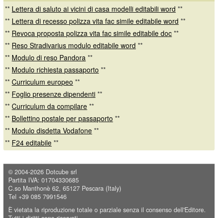
**
Lettera di saluto ai vicini di casa modelli editabili word
**
**
Lettera di recesso polizza vita fac simile editabile word
**
**
Revoca proposta polizza vita fac simile editabile doc
**
**
Reso Stradivarius modulo editabile word
**
**
Modulo di reso Pandora
**
**
Modulo richiesta passaporto
**
**
Curriculum europeo
**
**
Foglio presenze dipendenti
**
**
Curriculum da compilare
**
**
Bollettino postale per passaporto
**
**
Modulo disdetta Vodafone
**
**
F24 editabile
**
© 2004-2026
Dotcube srl
Partita IVA: 01704330685
C.so Manthonè 62, 65127 Pescara (Italy)
Tel +39 085 7991546
È vietata la riproduzione totale o parziale senza il consenso dell'Editore.
Tutti i diritti sono riservati.