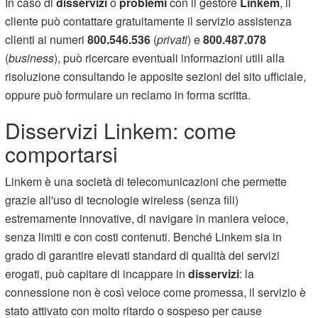
In caso di
disservizi
o
problemi
con il gestore
Linkem
, il
cliente può contattare gratuitamente il servizio assistenza
clienti ai numeri
800.546.536
(
privati
) e
800.487.078
(
business
), può ricercare eventuali informazioni utili alla
risoluzione consultando le apposite sezioni del sito ufficiale,
oppure può formulare un reclamo in forma scritta.
Disservizi Linkem: come
comportarsi
Linkem è una società di telecomunicazioni che permette
grazie all'uso di tecnologie wireless (senza fili)
estremamente innovative, di navigare in maniera veloce,
senza limiti e con costi contenuti. Benché Linkem sia in
grado di garantire elevati standard di qualità dei servizi
erogati, può capitare di incappare in
disservizi
: la
connessione non è così veloce come promessa, il servizio è
stato attivato con molto ritardo o sospeso per cause