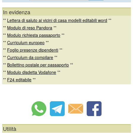
In evidenza
**
Lettera di saluto ai vicini di casa modelli editabili word
**
**
Modulo di reso Pandora
**
**
Modulo richiesta passaporto
**
**
Curriculum europeo
**
**
Foglio presenze dipendenti
**
**
Curriculum da compilare
**
**
Bollettino postale per passaporto
**
**
Modulo disdetta Vodafone
**
**
F24 editabile
**
Utilità