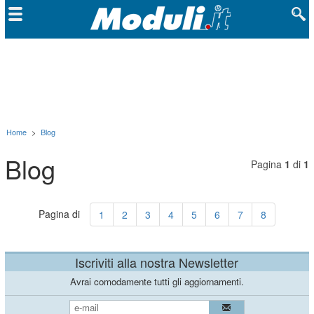
Home
>
Blog
Blog
Pagina
1
di
1
Pagina
di
1
2
3
4
5
6
7
8
Iscriviti alla nostra Newsletter
Avrai comodamente tutti gli aggiornamenti.