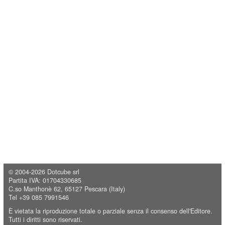
© 2004-2026
Dotcube srl
Partita IVA: 01704330685
C.so Manthonè 62, 65127 Pescara (Italy)
Tel +39 085 7991546
È vietata la riproduzione totale o parziale senza il consenso dell'Editore.
Tutti i diritti sono riservati.