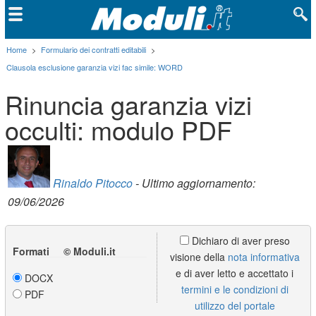
Home
>
Formulario dei contratti editabili
>
Clausola esclusione garanzia vizi fac simile: WORD
Rinuncia garanzia vizi
occulti: modulo PDF
Rinaldo Pitocco
- Ultimo aggiornamento:
09/06/2026
Dichiaro di aver preso
Formati © Moduli.it
visione della
nota informativa
e di aver letto e accettato i
DOCX
termini e le condizioni di
PDF
utilizzo del portale