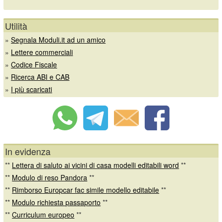
Utilità
»
Segnala Moduli.it ad un amico
»
Lettere commerciali
»
Codice Fiscale
»
Ricerca ABI e CAB
»
I più scaricati
In evidenza
**
Lettera di saluto ai vicini di casa modelli editabili word
**
**
Modulo di reso Pandora
**
**
Rimborso Europcar fac simile modello editabile
**
**
Modulo richiesta passaporto
**
**
Curriculum europeo
**