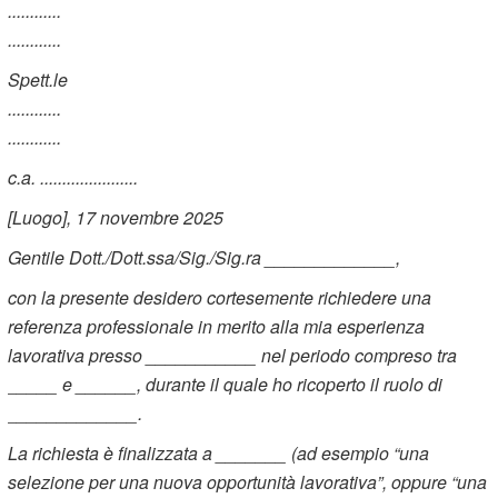
............
............
Spett.le
............
............
c.a. ......................
[Luogo], 17 novembre 2025
Gentile Dott./Dott.ssa/Sig./Sig.ra _____________,
con la presente desidero cortesemente richiedere una
referenza professionale in merito alla mia esperienza
lavorativa presso ___________ nel periodo compreso tra
_____ e ______, durante il quale ho ricoperto il ruolo di
_____________.
La richiesta è finalizzata a _______ (ad esempio “una
selezione per una nuova opportunità lavorativa”, oppure “una