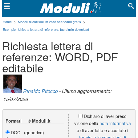
Home
>
Modelli di curriculum vitae scaricabili gratis
>
Esempio richiesta lettera di referenze: fac simile download
Richiesta lettera di
referenze: WORD, PDF
editabile
Rinaldo Pitocco
- Ultimo aggiornamento:
15/07/2026
Dichiaro di aver preso
Formati © Moduli.it
visione della
nota informativa
e di aver letto e accettato i
DOC (generico)
termini e le condizioni di