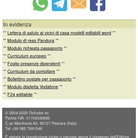
In evidenza
**
Lettera di saluto ai vicini di casa modelli editabili word
**
**
Modulo di reso Pandora
**
**
Modulo richiesta passaporto
**
**
Curriculum europeo
**
**
Foglio presenze dipendenti
**
**
Curriculum da compilare
**
**
Bollettino postale per passaporto
**
**
Modulo disdetta Vodafone
**
**
F24 editabile
**
© 2004-2026
Dotcube srl
Partita IVA: 01704330685
C.so Manthonè 62, 65127 Pescara (Italy)
Tel +39 085 7991546
È vietata la riproduzione totale o parziale senza il consenso dell'Editore.