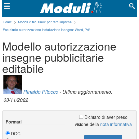
Home
>
Modelli e fac simile per fare impresa
>
Fac simile autorizzazione installazione insegna: Word, Pdf
Modello autorizzazione
insegne pubblicitarie
editabile
Rinaldo Pitocco
- Ultimo aggiornamento:
03/11/2022
Dichiaro di aver preso
Formati
visione della
nota informativa
DOC