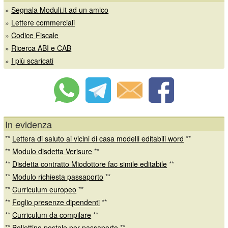
»
Segnala Moduli.it ad un amico
»
Lettere commerciali
»
Codice Fiscale
»
Ricerca ABI e CAB
»
I più scaricati
In evidenza
**
Lettera di saluto ai vicini di casa modelli editabili word
**
**
Modulo disdetta Verisure
**
**
Disdetta contratto Miodottore fac simile editabile
**
**
Modulo richiesta passaporto
**
**
Curriculum europeo
**
**
Foglio presenze dipendenti
**
**
Curriculum da compilare
**
**
Bollettino postale per passaporto
**