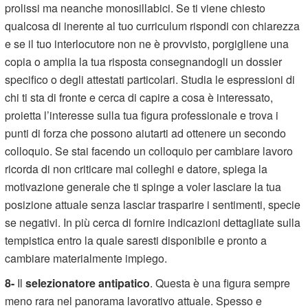
prolissi ma neanche monosillabici. Se ti viene chiesto
qualcosa di inerente al tuo curriculum rispondi con chiarezza
e se il tuo interlocutore non ne è provvisto, porgigliene una
copia o amplia la tua risposta consegnandogli un dossier
specifico o degli attestati particolari. Studia le espressioni di
chi ti sta di fronte e cerca di capire a cosa è interessato,
proietta l’interesse sulla tua figura professionale e trova i
punti di forza che possono aiutarti ad ottenere un secondo
colloquio. Se stai facendo un colloquio per cambiare lavoro
ricorda di non criticare mai colleghi e datore, spiega la
motivazione generale che ti spinge a voler lasciare la tua
posizione attuale senza lasciar trasparire i sentimenti, specie
se negativi. In più cerca di fornire indicazioni dettagliate sulla
tempistica entro la quale saresti disponibile e pronto a
cambiare materialmente impiego.
8-
Il
selezionatore antipatico
. Questa è una figura sempre
meno rara nel panorama lavorativo attuale. Spesso e