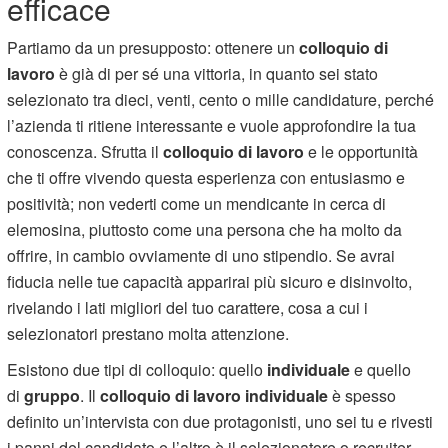
efficace
Partiamo da un presupposto: ottenere un
colloquio di
lavoro
è già di per sé una vittoria, in quanto sei stato
selezionato tra dieci, venti, cento o mille candidature, perché
l’azienda ti ritiene interessante e vuole approfondire la tua
conoscenza. Sfrutta il
colloquio di lavoro
e le opportunità
che ti offre vivendo questa esperienza con entusiasmo e
positività; non vederti come un mendicante in cerca di
elemosina, piuttosto come una persona che ha molto da
offrire, in cambio ovviamente di uno stipendio. Se avrai
fiducia nelle tue capacità apparirai più sicuro e disinvolto,
rivelando i lati migliori del tuo carattere, cosa a cui i
selezionatori prestano molta attenzione.
Esistono due tipi di colloquio: quello
individuale
e quello
di
gruppo
. Il
colloquio di lavoro individuale
è spesso
definito un’intervista con due protagonisti, uno sei tu e rivesti
i panni del candidato e l’altro è il selezionatore o recruiter