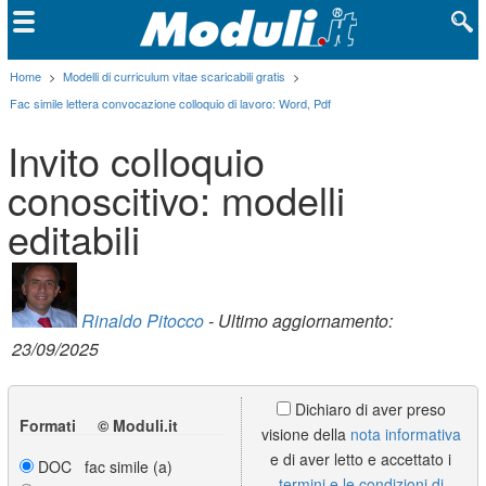
Home
>
Modelli di curriculum vitae scaricabili gratis
>
Fac simile lettera convocazione colloquio di lavoro: Word, Pdf
Invito colloquio
conoscitivo: modelli
editabili
Rinaldo Pitocco
- Ultimo aggiornamento:
23/09/2025
Dichiaro di aver preso
Formati © Moduli.it
visione della
nota informativa
e di aver letto e accettato i
DOC fac simile (a)
termini e le condizioni di