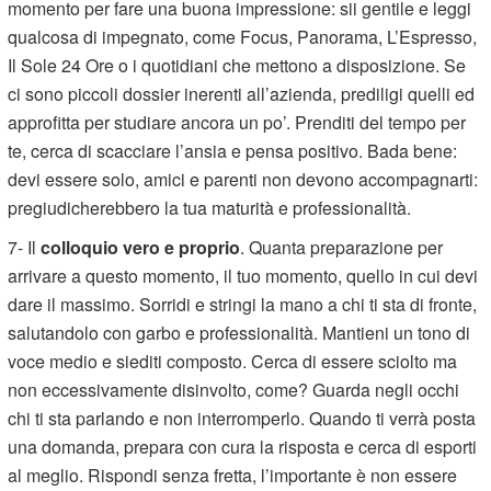
momento per fare una buona impressione: sii gentile e leggi
qualcosa di impegnato, come Focus, Panorama, L’Espresso,
Il Sole 24 Ore o i quotidiani che mettono a disposizione. Se
ci sono piccoli dossier inerenti all’azienda, prediligi quelli ed
approfitta per studiare ancora un po’. Prenditi del tempo per
te, cerca di scacciare l’ansia e pensa positivo. Bada bene:
devi essere solo, amici e parenti non devono accompagnarti:
pregiudicherebbero la tua maturità e professionalità.
7- Il
colloquio vero e proprio
. Quanta preparazione per
arrivare a questo momento, il tuo momento, quello in cui devi
dare il massimo. Sorridi e stringi la mano a chi ti sta di fronte,
salutandolo con garbo e professionalità. Mantieni un tono di
voce medio e siediti composto. Cerca di essere sciolto ma
non eccessivamente disinvolto, come? Guarda negli occhi
chi ti sta parlando e non interromperlo. Quando ti verrà posta
una domanda, prepara con cura la risposta e cerca di esporti
al meglio. Rispondi senza fretta, l’importante è non essere