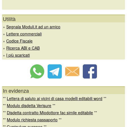
Utilità
»
Segnala Moduli.it ad un amico
»
Lettere commerciali
»
Codice Fiscale
»
Ricerca ABI e CAB
»
I più scaricati
In evidenza
**
Lettera di saluto ai vicini di casa modelli editabili word
**
**
Modulo disdetta Verisure
**
**
Disdetta contratto Miodottore fac simile editabile
**
**
Modulo richiesta passaporto
**
**
Curriculum europeo
**