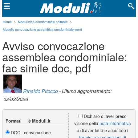
Home
>
Modulistica condominiale editabile
>
Modello convocazione assemblea condominiale word
Avviso convocazione
assemblea condominiale:
fac simile doc, pdf
Rinaldo Pitocco
- Ultimo aggiornamento:
02/02/2026
Dichiaro di aver preso
Formati © Moduli.it
visione della
nota informativa
e di aver letto e accettato i
DOC convocazione
termini e le condizioni di