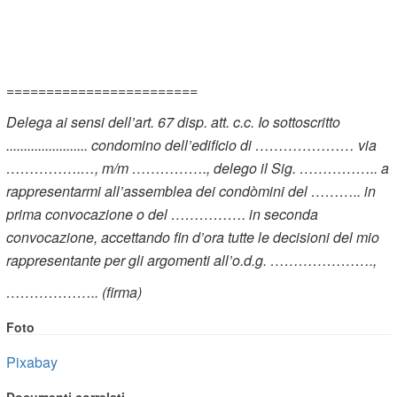
========================
Delega ai sensi dell’art. 67 disp. att. c.c. Io sottoscritto
....................... condomino dell’edificio di ………………… via
…………….…, m/m ……………., delego il Sig. …………….. a
rappresentarmi all’assemblea dei condòmini del ……….. in
prima convocazione o del ……………. in seconda
convocazione, accettando fin d’ora tutte le decisioni del mio
rappresentante per gli argomenti all’o.d.g. ………………….,
……………….. (firma)
Foto
Pixabay
Documenti correlati