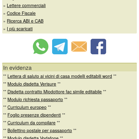
»
Lettere commerciali
»
Codice Fiscale
»
Ricerca ABI e CAB
»
I più scaricati
In evidenza
**
Lettera di saluto ai vicini di casa modelli editabili word
**
**
Modulo disdetta Verisure
**
**
Disdetta contratto Miodottore fac simile editabile
**
**
Modulo richiesta passaporto
**
**
Curriculum europeo
**
**
Foglio presenze dipendenti
**
**
Curriculum da compilare
**
**
Bollettino postale per passaporto
**
**
Modulo disdetta Vodafone
**