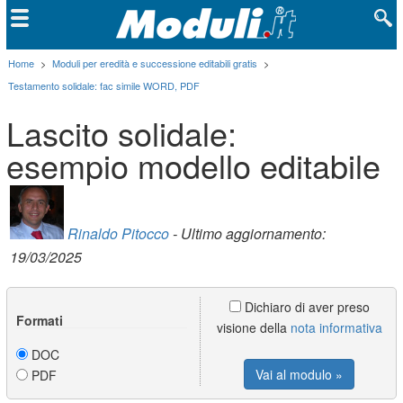
Home
>
Moduli per eredità e successione editabili gratis
>
Testamento solidale: fac simile WORD, PDF
Lascito solidale:
esempio modello editabile
Rinaldo Pitocco
- Ultimo aggiornamento:
19/03/2025
Dichiaro di aver preso
Formati
visione della
nota informativa
DOC
Vai al modulo »
PDF