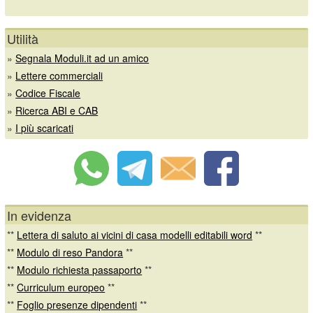
Utilità
»
Segnala Moduli.it ad un amico
»
Lettere commerciali
»
Codice Fiscale
»
Ricerca ABI e CAB
»
I più scaricati
In evidenza
**
Lettera di saluto ai vicini di casa modelli editabili word
**
**
Modulo di reso Pandora
**
**
Modulo richiesta passaporto
**
**
Curriculum europeo
**
**
Foglio presenze dipendenti
**