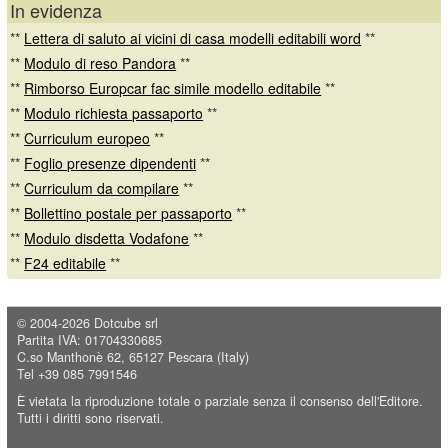
In evidenza
**
Lettera di saluto ai vicini di casa modelli editabili word
**
**
Modulo di reso Pandora
**
**
Rimborso Europcar fac simile modello editabile
**
**
Modulo richiesta passaporto
**
**
Curriculum europeo
**
**
Foglio presenze dipendenti
**
**
Curriculum da compilare
**
**
Bollettino postale per passaporto
**
**
Modulo disdetta Vodafone
**
**
F24 editabile
**
© 2004-2026
Dotcube srl
Partita IVA: 01704330685
C.so Manthonè 62, 65127 Pescara (Italy)
Tel +39 085 7991546
È vietata la riproduzione totale o parziale senza il consenso dell'Editore.
Tutti i diritti sono riservati.