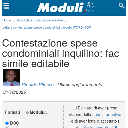
Home
>
Modulistica condominiale editabile
>
Lettera contestazione spese condominiali: modello WORD, PDF
Contestazione spese
condominiali inquilino: fac
simile editabile
Rinaldo Pitocco
- Ultimo aggiornamento:
31/10/2025
Dichiaro di aver preso
Formati © Moduli.it
visione della
nota informativa
e di aver letto e accettato i
DOC
termini e le condizioni di