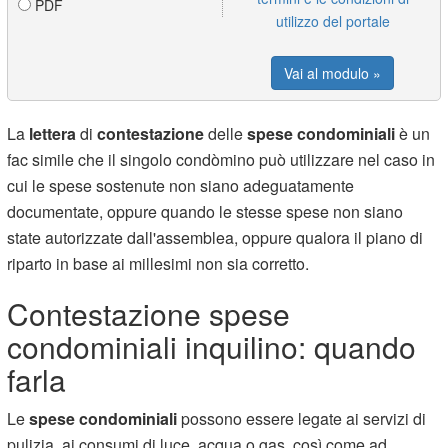
PDF
utilizzo del portale
Vai al modulo »
La
lettera
di
contestazione
delle
spese condominiali
è un
fac simile che il singolo condòmino può utilizzare nel caso in
cui le spese sostenute non siano adeguatamente
documentate, oppure quando le stesse spese non siano
state autorizzate dall'assemblea, oppure qualora il piano di
riparto in base ai millesimi non sia corretto.
Contestazione spese
condominiali inquilino: quando
farla
Le
spese condominiali
possono essere legate ai servizi di
pulizia, ai consumi di luce, acqua o gas, così come ad