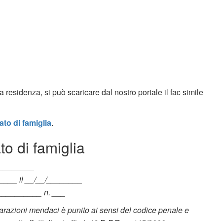
 residenza, si può scaricare dal nostro portale il fac simile
ato di famiglia
.
to di famiglia
__________
____ il __/__/________
__________ n. ___
arazioni mendaci è punito ai sensi del codice penale e