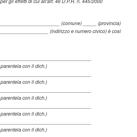
per gli effetti di cui all'art. 46 D.P.R. n. 445/2000
__________________________ (comune) _____ (provincia)
________________ (indirizzo e numero civico) è così
__________________________________
 parentela con il dich.)
__________________________________
 parentela con il dich.)
__________________________________
 parentela con il dich.)
__________________________________
 parentela con il dich.)
__________________________________
 parentela con il dich.)