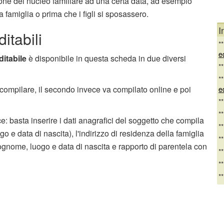
ione del nucleo familiare ad una certa data, ad esempio
famiglia o prima che i figli si sposassero.
I
itabili
*
e
ditabile
è disponibile in questa scheda in due diversi
*
*
e compilare, il secondo invece va compilato online e poi
e
*
*
: basta inserire i dati anagrafici del soggetto che compila
*
 e data di nascita), l'indirizzo di residenza della famiglia
*
gnome, luogo e data di nascita e rapporto di parentela con
*
*
*