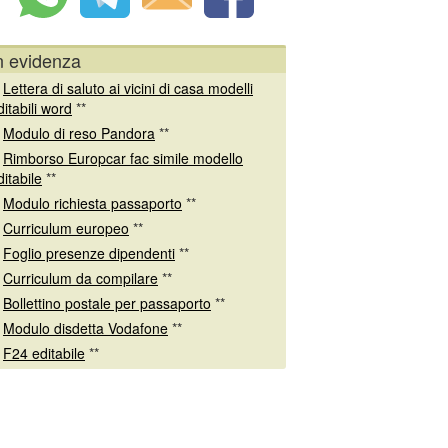
n evidenza
*
Lettera di saluto ai vicini di casa modelli
ditabili word
**
*
Modulo di reso Pandora
**
*
Rimborso Europcar fac simile modello
ditabile
**
*
Modulo richiesta passaporto
**
*
Curriculum europeo
**
*
Foglio presenze dipendenti
**
*
Curriculum da compilare
**
*
Bollettino postale per passaporto
**
*
Modulo disdetta Vodafone
**
*
F24 editabile
**