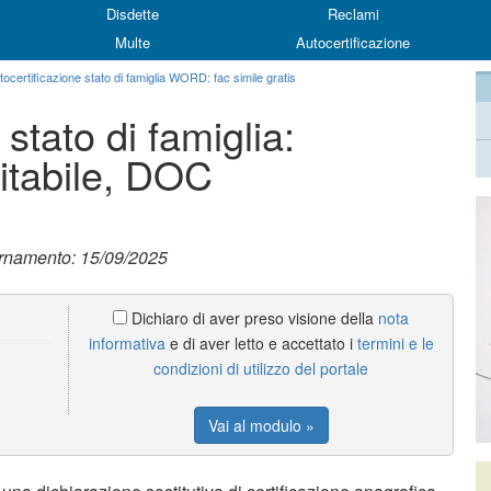
Disdette
Reclami
Multe
Autocertificazione
tocertificazione stato di famiglia WORD: fac simile gratis
stato di famiglia:
tabile, DOC
ornamento: 15/09/2025
Dichiaro di aver preso visione della
nota
informativa
e di aver letto e accettato i
termini e le
condizioni di utilizzo del portale
Vai al modulo »