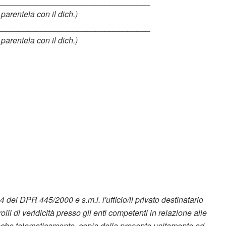
__________________________________
 parentela con il dich.)
__________________________________
 parentela con il dich.)
el DPR 445/2000 e s.m.i. l'ufficio/il privato destinatario
olli di veridicità presso gli enti competenti in relazione alle
anche telematicamente, copia della presente unitamente ad