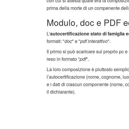
con cui si attesta quale era la composiz
prima della morte di un compenente della 
Modulo, doc e PDF ed
L'
autocertificazione stato di famiglia e
formati: "
doc
" e "
pdf interattivo
".
Il primo si può scaricare sul proprio pc 
reso in formato "
pdf
".
La loro composizione è piuttosto semplice
l’autocertificazione (nome, cognome, luogo
e i dati di ciascun componente (nome, co
il dichiarante).