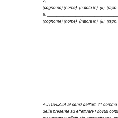
7)
_____________________________
(cognome) (nome)
(nato/a in)
(il)
(rapp.
8)
_____________________________
(cognome) (nome)
(nato/a in)
(il)
(rapp.
AUTORIZZA ai sensi dell'art. 71 comma 4 d
della presente ad effettuare i dovuti contr
dichiarazioni effettuate, trasmettendo, 