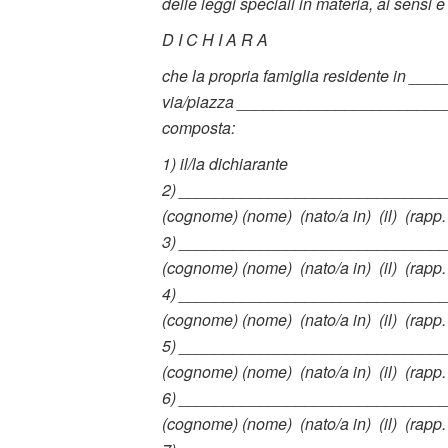
delle leggi speciali in materia, ai sensi e 
D I C H I A R A
che la propria famiglia residente in 
via/piazza _________________________
composta:
1) il/la dichiarante
2) _____________________________
(cognome) (nome)
(nato/a in)
(il)
(rapp.
3)
_____________________________
(cognome) (nome)
(nato/a in)
(il)
(rapp.
4)
_____________________________
(cognome) (nome)
(nato/a in)
(il)
(rapp.
5)
_____________________________
(cognome) (nome)
(nato/a in)
(il)
(rapp.
6)
_____________________________
(cognome) (nome)
(nato/a in)
(il)
(rapp.